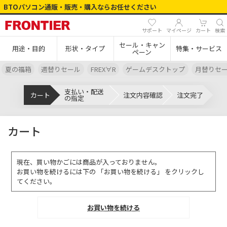
BTOパソコン通販・販売・購入ならお任せください
サポート
マイページ
カート
検索
セール・キャン
用途・目的
形状・タイプ
特集・サービス
ペーン
夏の福箱
週替りセール
FREX∀R
ゲームデスクトップ
月替りセ
支払い・配送
カート
注文内容確認
注文完了
の指定
カート
現在、買い物かごには商品が入っておりません。
お買い物を続けるには下の 「お買い物を続ける」 をクリックし
てください。