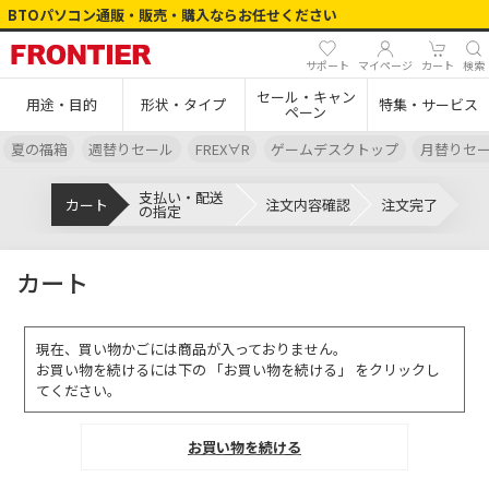
BTOパソコン通販・販売・購入ならお任せください
サポート
マイページ
カート
検索
セール・キャン
用途・目的
形状・タイプ
特集・サービス
ペーン
夏の福箱
週替りセール
FREX∀R
ゲームデスクトップ
月替りセ
支払い・配送
カート
注文内容確認
注文完了
の指定
カート
現在、買い物かごには商品が入っておりません。
お買い物を続けるには下の 「お買い物を続ける」 をクリックし
てください。