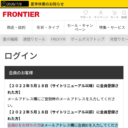
2026/7/8
夏季休業のお知らせ
サポート
マイページ
カート
検索
セール・キャン
用途・目的
形状・タイプ
特集・サービス
ペーン
夏の福箱
週替りセール
FREX∀R
ゲームデスクトップ
月替りセ
ログイン
会員のお客様
【２０２２年５月１８日（サイトリニューアル以降）に会員登録さ
れた方】
メールアドレス欄にご登録時のメールアドレスを入力してくださ
い。
【２０２２年５月１８日（サイトリニューアル以前）に会員登録さ
れた方】
会員IDをお持ちの方
はメールアドレス欄に会員IDを入力してくださ