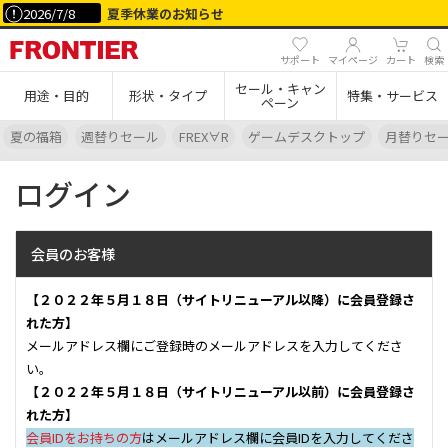
2026/7/8
夏季休業のお知らせ
サポート
マイページ
カート
検索
セール・キャン
用途・目的
形状・タイプ
特集・サービス
ペーン
夏の福箱
週替りセール
FREX∀R
ゲームデスクトップ
月替りセ
ログイン
会員のお客様
【２０２２年５月１８日（サイトリニューアル以降）に会員登録さ
れた方】
メールアドレス欄にご登録時のメールアドレスを入力してくださ
い。
【２０２２年５月１８日（サイトリニューアル以前）に会員登録さ
れた方】
会員IDをお持ちの方
はメールアドレス欄に会員IDを入力してくださ