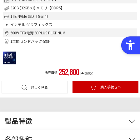
32GB (32GB x1) メモリ【DDR5】
1TB NVMe SSD【Gen4】
インテル グラフィックス
500W TFX電源 80PLUS PLATINUM
1年間センドバック保証
252,800
販売価格
円
（税込）
購入手続きへ
詳しく見る
製品特徴
ケース
CPU
マザーボード
メモリ
各部名称