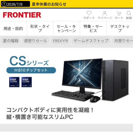
2026/7/8
夏季休業のお知らせ
サポート
マイページ
カート
検索
形状・タイ
セール・キ
特集・サー
デスクトッ
用途・目的
プ
ャンペーン
ビス
プ
夏の福箱
週替りセール
FREX∀R
ゲームデスクトップ
月替りセ