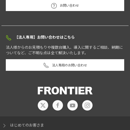
(P+E)
総数
最大周波数
2
お問い合わせ
※空数はBTO構成によって変動
お客様のご自宅、又はオフィスに専門のスタッフがお伺いし、故障し
インテル Core Ultra 5 プロ
10(6+4)
10
4.9 GHz
たパーツの交換を行うサービスです。
セッサー 225
グラフィックアクセラレーター / ビデオメモリ
※14
1年間オンサイトサービス
インテル Core Ultra 7 プロ
20(8+12)
20
5.3 GHz
セッサー 265
【法人専用】お問い合わせはこちら
インテル® UHD グラフィックス
/ システムメモリから使用
※Ultra7/Ultra5選択時
(自動）
※15
※16
法人様からのお見積もりや複数台購入、導入に関するご相談、納期に
NVIDIA RTX A 1000 8GB
選択可
ついてなど、ご不明な点は全て解決いたします。
法人専用のお問い合わせ
ASUS
Pro
H810M-C
II-CSM
マザーボード
ディスプレイ出力
※17
※18
※19
マザーボード搭載
1920 x 1080ドット(推奨)
ASUS Pro H810M-C II-CSM は、ビジネス用途に特化した耐久性と管理機能
に優れたマザーボードです。長期間の安定稼働を支える高品質部品を採用
ストレージ1
し、厳しい耐久性試験をクリアしています。ビジネス向けの安定性を重視
※20
※21
し、長期的な運用をサポートします。豊富なインターフェースを備え、
1TB PCI Express SSD(M.2)
選択可
※パーティション分割不可
USBポートやディスプレイ出力など、ビジネスに必要な周辺機器を柔軟に
2TB PCI Express SSD(M.2)
選択可
※パーティション分割不可
接続可能です。また、セキュリティ機能も搭載し、ビジネス環境における
はじめてのお客さま
情報漏洩リスクを低減します。