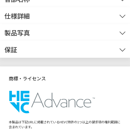
ストレージ
OS
ソフト・サービス
前面
背面
仕様詳細
ケース
※1
※2
※3
※4
※5
※6
※7
※8
前面
製品写真
約10Lの小型ケースで省スペースと性能を両立したス
リムPC
※画像をクリックすると拡大します。
保証
OS
※9
拡張性に優れ、幅:約111mm x 高さ:約334mm x 奥行:約301mmのボディに
3.5インチ内部×1 の拡張ベイがあり、最大で3基のストレージ(NVMe SSD
Windows® 11 Home 64bit版
初期設定は、インターネット接続が必
選択可
※10
標準保証
ｘ2＋HDD(3.5ｲﾝﾁ))構成も可能です。
須となります。
左側板に付属のゴム足を貼り付けることで横置き設置もでき、ご利用環境
Windows® 11 Pro 64bit版 初期設定は、インターネット接続が必須とな
選択可
ご購入後も安心の標準万全サポート
商標・ライセンス
ります。
に合わせたレイアウト配置が可能です。
※本体の上に液晶モニター等を置くことは出来ません。
1年間センドバック保証
CPU / キャッシュメモリ
インテル Core Ultra 5 プロセッサー 225 (3.3GHz[P-core][最大4.9GHz] /
選択可
10コア / 10スレッド / 20MBキャッシュ)
弊社製パソコン本体は、全機種ご購入から1年間無償で修理させていた
インテル Core Ultra 7 プロセッサー 265 (2.4GHz[P-core][最大5.3GHz] /
選択可
だきます。
本製品は下記URLに掲載されているHEVC特許の1つ以上の請求項の権利範囲に
光学ドライブはカスタマイズオプションです。形状は実際のものと異なる場合があ
20コア / 20スレッド / 30MBキャッシュ)
含まれています。
弊社に返送していただき、修理するサービスです。
ります。