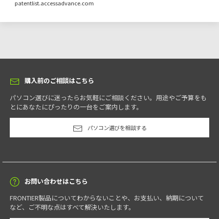
patentlist.accessadvance.com
CTIA規格の4極ミニプラグのヘッドセットやマイク付きイヤホンを使用することが
できます。
チップセット
インテル® H810 チップセット
背面
電話サポート
購入前のご相談はこちら
メモリ
ご購入後も安心の電話サポートです。
※11
※12
インテル®
Core™
Ultra
プロセッサー搭載
CPU
パソコン選びに迷ったらお気軽にご相談ください。用途やご予算をも
PC5-44800(DDR5-5600) DDR5 SDRAM DIMM 32GB(16GB×2)
選択可
とにあなたにぴったりの一台をご案内します。
PC5-44800(DDR5-5600) DDR5 SDRAM DIMM 32GB(32GB×1)
選択可
インテル® Core™ Ultra デスクトップ・プロセッサーは、新設計コアによ
PC5-44800(DDR5-5600) DDR5 SDRAM DIMM 64GB(32GB×2)
り高い処理性能と優れたレスポンスを実現し、ビジネス現場でのマルチタ
選択可
パソコン選びを相談する
スクや大容量データ処理を効率化します。会議の自動文字起こし・要約、
議事録作成、ドキュメントやメールの要約、多言語翻訳、レポートや資料
オプション保証
作成支援などの AI 処理を NPU にオフロードすることで、CPU 負荷を抑え
メモリ最大搭載可能容量
※13
ながら快適な操作性を維持し、生産性向上と業務効率化に貢献します。
FRONTIERおすすめのオプション保証
64GB(32GB x2)
お問い合わせはこちら
＜
インテル®
Core™
Ultra
プロセッサー
基本仕様
＞
FRONTIER製品についてわからないことや、お支払い、納期について
オンサイトサービス（訪問部品交換サービス）
など、ご不明な点はすべて解決いたします。
メモリースロット数（空数）
前面
背面
コア数
スレッド
ターボ・ブースト利用時の