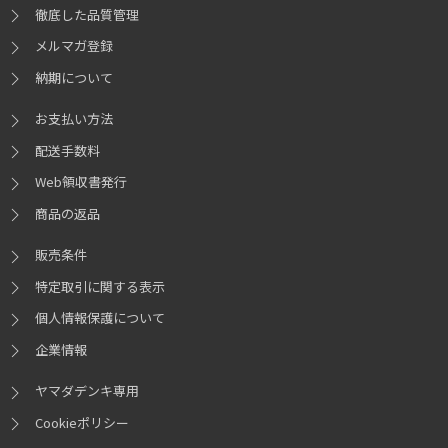
徹底した品質管理
ストレージ2
※20
メルマガ登録
1TB PCI Express SSD(M.2)
選択可
※パーティション分割不可
※22
納期について
2TB PCI Express SSD(M.2)
選択可
※パーティション分割不可
※22
お支払い方法
配送手数料
ストレージ3
※20
Web領収書発行
HDD無し
選択可
商品の返品
2TB SATA/HDD
選択可
販売条件
特定取引に関する表示
拡張ベイ
個人情報保護について
3.5インチ内部×1
※空き数はBTO構成によって変動
企業情報
2.5インチ内部×1
※空き数はBTO構成によって変動
ヤマダデンキ専用
Cookieポリシー
外部接続端子
※24