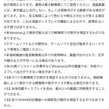
担の原因となります。通常は最大解像度にてご使用ください。液晶画面
には、表示面上に点灯しない、もしくは常時点灯する画素がある場合が
あります。また、見る角度によって色むらや明るさのむらが見える場合
があります。これは液晶ディスプレイの構造によるもので、故障あるい
は不良ではありません。
※6
Windows上で選択可能な全ての解像度での表示を保証するものでは
ありません。
※7
ゲームソフトなどの動作は、ゲームソフト会社が推奨するハードウ
ェア環境をご確認ください。
※8
接続機器の推奨解像度以外での使用時は、画面がぼやけたり、文字
や線の太さが不均一になる場合があります。
※9
OS再インストール作業中などWindows以外の画面では、外部ディ
スプレイ出力ができない場合があります。
※10
すべての解像度での表示を保証するものではありません。接続機
器によって表示できる解像度や表示サイズが異なる場合があります。
※11
本体内蔵ディスプレイを含め、最大2つの画面に同時表示すること
ができます。
※12
全てのHDMI対応機器への接続及び動作を保証するものではありま
せん。