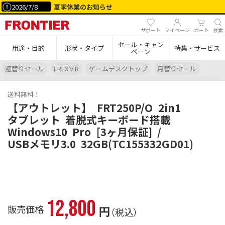
2026/7/8
夏季休業のお知らせ
サポート
マイページ
カート
検索
セール・キャン
用途・目的
形状・タイプ
特集・サービス
ペーン
週替りセール
FREX∀R
ゲームデスクトップ
月替りセール
送料無料！
【アウトレット】
FRT250P/O
2in1
タブレット
着脱式キーボード搭載
Windows10
Pro
[3ヶ月保証]
/
USBメモリ3.0
32GB(TC155332GD01)
12,800
販売価格
円
（税込）