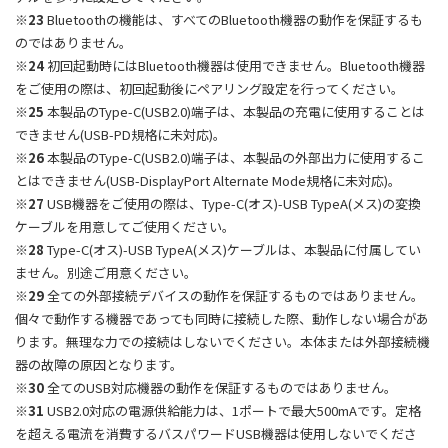
※23
Bluetoothの機能は、すべてのBluetooth機器の動作を保証するも
のではありません。
※24
初回起動時にはBluetooth機器は使用できません。Bluetooth機器
をご使用の際は、初回起動後にペアリング設定を行ってください。
※25
本製品のType-C(USB2.0)端子は、本製品の充電に使用することは
できません(USB-PD規格に未対応)。
※26
本製品のType-C(USB2.0)端子は、本製品の外部出力に使用するこ
とはできません(USB-DisplayPort Alternate Mode規格に未対応)。
※27
USB機器をご使用の際は、Type-C(オス)-USB TypeA(メス)の変換
ケーブルを用意してご使用ください。
※28
Type-C(オス)-USB TypeA(メス)ケーブルは、本製品に付属してい
ません。別途ご用意ください。
※29
全ての外部接続デバイスの動作を保証するものではありません。
個々で動作する機器であっても同時に接続した際、動作しない場合があ
ります。無理な力での接続はしないでください。本体または外部接続機
器の故障の原因となります。
※30
全てのUSB対応機器の動作を保証するものではありません。
※31
USB2.0対応の電源供給能力は、1ポートで最大500mAです。定格
を超える電流を消費するバスパワードUSB機器は使用しないでくださ