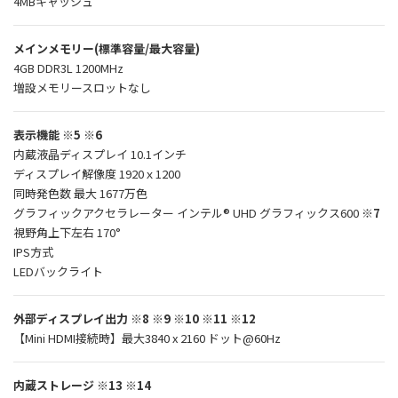
4MBキャッシュ
メインメモリー(標準容量/最大容量)
4GB DDR3L 1200MHz
増設メモリースロットなし
表示機能
※5 ※6
内蔵液晶ディスプレイ 10.1インチ
ディスプレイ解像度 1920ｘ1200
同時発色数 最大 1677万色
グラフィックアクセラレーター インテル® UHD グラフィックス600
※7
視野角上下左右 170°
IPS方式
LEDバックライト
外部ディスプレイ出力
※8 ※9 ※10 ※11 ※12
【Mini HDMI接続時】最大3840 x 2160 ドット@60Hz
内蔵ストレージ
※13 ※14