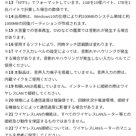
※13
「NTFS」でフォーマットしています。1GBを10億バイト、1TBを1
兆バイトで計算した場合の数値です。
※14
出荷時は、Windows10の仕様により約100MBのシステム領域と約
1000MBの回復パーティションが作成されます。
※15
大音量での音楽再生、DVDなどの鑑賞では音割れが発生する場合
があります。
※16
使用するソフトにより、同時タッチ認識数は変わります。
※17
マイク入力レベルの設定によっては、音割れやハウリングが発生
する場合があります。音割れやハウリングが発生しない入力レベルでご
使用ください。
※18
本製品は、音声入力端子を搭載していません。音声入力の際は、
内蔵マイクをご使用ください。
※19
有線LANは搭載していません。インターネットに接続の際はワイ
ヤレスLANで接続してください。
※20
規格による通信速度は理論値です。 回線状況や電波環境、接続す
る機器などによって通信速度に影響する場合があります。
※21
ワイヤレスLANの機能は、すべてのワイヤレスLANルーター等との
接続及び動作を保証するものではありません。
※22
ワイヤレスLAN接続については、ワイヤレスLANルーターのマニュ
アルを参考に設定してください。