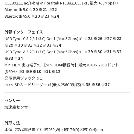
IEEE802.11 ac/a/b/g/n (Realtek RTL8821CE, 1x1, 最大 433Mbps) +
Bluetooth 5.0
※20 ※21 ※22
Bluetooth V5.0
※20 ※23 ※24
外部インターフェイス
USB Type-C 3.2(3.1/3.0) Gen1 (Max 5Gbps) x1
※25 ※26 ※27 ※28
※29 ※30 ※31 ※32 ※33 ※34
USB Type-A 3.2(3.1/3.0) Gen1 (Max 5Gbps) x1
※29 ※30 ※31 ※32
※33 ※34
Mini HDMI出力端子x1 【Mini HDMI接続時】最大3840 x 2160 ドット
@60Hz
※8 ※9 ※10 ※11 ※12
充電専用ジャック ｘ1
microSDカードリーダー x1(最大256GB対応)
※35 ※36 ※37
センサー
加速度センサー
外形寸法
本体（突起部含まず） 約260(W)×約174(D)×約10(H)mm