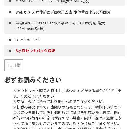
microSDカードリーダー x1(最大256GB対応）
Webカメラ 本体前面 約200万画素/本体背面 約200万画素
無線LAN IEEE802.11 ac/a/b/g/n(2.4/5.0GHz)対応 最大
433Mbps(理論値)
Bluetooth V5.0
3ヶ月センドバック保証
必ずお読みください
※アウトレット商品の特性上、多少のキズがある場合がございま
す。予めご了承ください。
※交換・返品は承っておりませんのでご注意ください。
※掲載の製品は全て在庫限りの販売となります。初期不良等の不
具合につきましては弊社修理規定に基づき対応いたします。修理
不能かつ同等品のご案内が行えない場合に限り、返品・返金対応
させて頂く場合もございますので、あらかじめご了承ください。
※画像はイメージであり、実際の商品とは異なる場合がございま