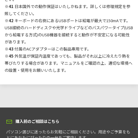
※41
日本国外での動作保証はいたしかねます。詳しくは修理規定を参
照してください。
※42
キーボードの右側にあるUSBポートは給電が最大で150mAです。
USB接続のハードディスクや光学ドライブなどのバスパワータイプ(USB
から給電する方式)のUSB機器を接続すると動作が不安定になる可能性
があります。
※43
付属のACアダプターはこの製品専用です。
※45
外気温が保証内温度であっても、製品がそれ以上に冷えたり熱を
帯びたりする場合があります。マニュアルをご確認の上、適切な環境へ
の設置・使用をお願いいたします。
購入前のご相談はこちら
パソコン選びに迷ったらお気軽にご相談ください。用途やご予算をも
とにあなたにぴったりの一台をご案内します。