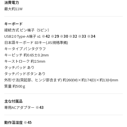
消費電力
最大約11W
キーボード
接続方式 ピン端子（5ピン）
USB2.0 Type-A端子 x1
※42 ※29 ※30 ※32 ※33 ※34
日本語キーボード 83キー(JIS規格準拠)
キータイプ パンタグラフ
キーピッチ 約0.65±0.2mm
キーストローク 約2.5mm
タッチパッド あり
タッチパッドボタン あり
外形寸法(突起部、ヒンジ部含まず) 約260(W)×約174(D)×約13(H)mm
質量 約500ｇ
主な付属品
専用ACアダプター
※43
動作温湿度
※45