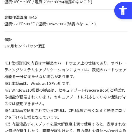
温度: 0℃〜40℃ / 湿度:20%〜80%(結露のないこと)
非動作温湿度
※45
温度: -20℃〜60℃ / 湿度:10%〜90%(結露のないこと)
保証
3ヶ月センドバック保証
※1
仕様詳細の内容は本製品のハードウェア上の仕様であり、オペレー
ティングシステムやアプリケーションによっては、表記のハードウェア
機能を十分に満たせない場合があります。
※2
本製品は、Windows10 Pro用です。
※3
Windows10搭載の製品は、セキュアブート(Secure Boot)と呼ばれ
る機能が搭載されています。セキュアブートに対応していない起動ディ
スクは使用できません。
※4
本製品で使用されているCPUは、CPU温度が高くなると動作クロッ
クを下げる仕様となっています。
※5
内蔵液晶ディスプレイを最大解像度未満で使用すると、表示されな
い領域が発生したり、画面がぼやけたり、目の疲れや身体への大きな負