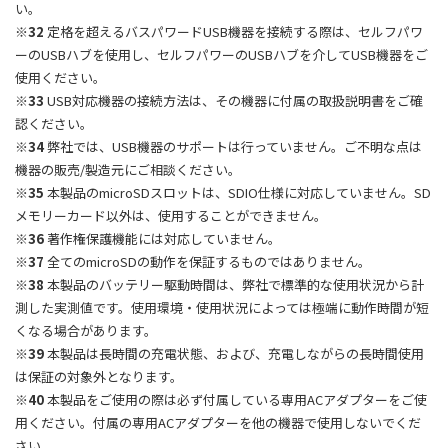
い。
※32
定格を超えるバスパワードUSB機器を接続する際は、セルフパワ
ーのUSBハブを使用し、セルフパワーのUSBハブを介してUSB機器をご
使用ください。
※33
USB対応機器の接続方法は、その機器に付属の取扱説明書をご確
認ください。
※34
弊社では、USB機器のサポートは行っていません。ご不明な点は
機器の販売/製造元にご相談ください。
※35
本製品のmicroSDスロットは、SDIO仕様に対応していません。SD
メモリーカード以外は、使用することができません。
※36
著作権保護機能には対応していません。
※37
全てのmicroSDの動作を保証するものではありません。
※38
本製品のバッテリー駆動時間は、弊社で標準的な使用状況から計
測した実測値です。使用環境・使用状況によっては極端に動作時間が短
くなる場合があります。
※39
本製品は長時間の充電状態、および、充電しながらの長時間使用
は保証の対象外となります。
※40
本製品をご使用の際は必ず付属している専用ACアダプターをご使
用ください。付属の専用ACアダプターを他の機器で使用しないでくだ
さい。