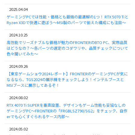
2025.04.04
ゲーミングPCでは性能・価格とも最強の最適解の1つ！ RTX 5070 Tiと
Ryzen X3Dで快適に遊ぼう～MSI製のパーツで揃えた構成にも注目～
2024.10.25
高性能でリーズナブルな価格が魅力のFRONTIERのBTO PC、実際品質
はどうなの？～各パーツの選定のコダワリや、品質チェックについて
色々聞いてみた～
2024.09.26
【東京ゲームショウ2024レポート】FRONTIERのゲーミングPCが気に
なるなら、TGS2024の展示機をチェックしよう！インテルブースと
MSIブースに展示してあるぞ！
2024.08.02
RTX 4070 Ti SUPERを垂直設置、デザインもゲーム性能も妥協なしの
ゲーミングPC～FRONTIERの「FRGBLSZ790/SG2」をチェック、自作
erでも心くすぐられるケース内部～
2024.05.02