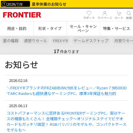
2026/7/8
夏季休業のお知らせ
サポート
マイページ
カート
検索
セール・キャン
用途・目的
形状・タイプ
特集・サービス
ペーン
夏の福箱
週替りセール
FREX∀R
ゲームデスクトップ
月替りセ
17
件あります
お知らせ
2026.02.16
＼FREX∀RブランドのFRZAB850W/985をレビュー／Ryzen 7 9850X3D
でARC Raidersも超快適なゲーミングPC、標準3年保証も魅力的
2025.06.13
コストパフォーマンスに定評あるFRONTIERゲーミングPC、実はケー
スの種類もたくさん！ 全種類チェック～オリジナルステイでビデオ
カードもガッチリ固定！ RGBバリバリのモデルや、コンパクトケース
モデルも～