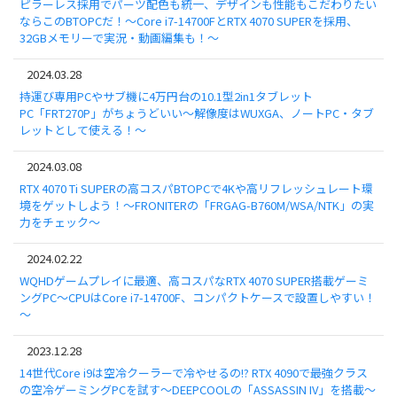
ピラーレス採用でパーツ配色も統一、デザインも性能もこだわりたい
ならこのBTOPCだ！～Core i7-14700FとRTX 4070 SUPERを採用、
32GBメモリーで実況・動画編集も！～
2024.03.28
持運び専用PCやサブ機に4万円台の10.1型2in1タブレット
PC「FRT270P」がちょうどいい～解像度はWUXGA、ノートPC・タブ
レットとして使える！～
2024.03.08
RTX 4070 Ti SUPERの高コスパBTOPCで4Kや高リフレッシュレート環
境をゲットしよう！～FRONITERの「FRGAG-B760M/WSA/NTK」の実
力をチェック～
2024.02.22
WQHDゲームプレイに最適、高コスパなRTX 4070 SUPER搭載ゲーミ
ングPC～CPUはCore i7-14700F、コンパクトケースで設置しやすい！
～
2023.12.28
14世代Core i9は空冷クーラーで冷やせるの!? RTX 4090で最強クラス
の空冷ゲーミングPCを試す～DEEPCOOLの「ASSASSIN IV」を搭載～