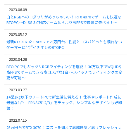
2023.06.09
白とRGBへのコダワリがめっちゃいい！ RTX 4070でゲームも快適な
BTOPC ～DLSS 3.0対応ゲームならより高FPSで快適に遊べる！～
2023.05.12
最新RTX 4070とCore i7で23万円台、性能とコスパどっちも譲れない
ゲーマーに“今”イチオシのBTOPC
2023.04.28
BTO PCでもガッツリRGBライティングを堪能！ 30万以下でWQHDや
高FPSでゲームできる高コスパな1台 ～スイッチでライティングの変
更が可能～
2023.03.27
14型1kg以下のノートPCで新生活に備えろ！ 仕事やレポート作成に
最適な1台 「FRNSC512/B」をチェック、シンプルなデザインも好印
象！
2022.07.15
23万円台でRTX 3070！ コストを抑えて高解像度／高リフレッシュレ