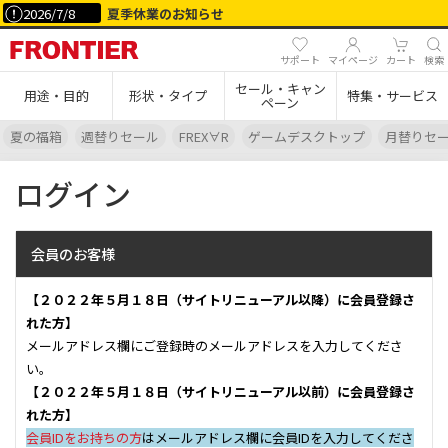
2026/7/8
夏季休業のお知らせ
サポート
マイページ
カート
検索
セール・キャン
用途・目的
形状・タイプ
特集・サービス
ペーン
夏の福箱
週替りセール
FREX∀R
ゲームデスクトップ
月替りセ
ログイン
会員のお客様
【２０２２年５月１８日（サイトリニューアル以降）に会員登録さ
れた方】
メールアドレス欄にご登録時のメールアドレスを入力してくださ
い。
【２０２２年５月１８日（サイトリニューアル以前）に会員登録さ
れた方】
会員IDをお持ちの方
はメールアドレス欄に会員IDを入力してくださ