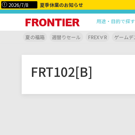
2026/7/8
夏季休業のお知らせ
用途・目的で探す
夏の福箱
週替りセール
FREX∀R
ゲームデ
FRT102[B]