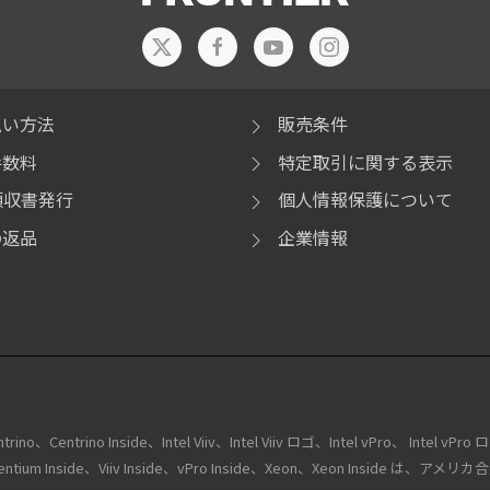
払い方法
販売条件
手数料
特定取引に関する表示
領収書発行
個人情報保護について
の返品
企業情報
no、Centrino Inside、Intel Viiv、Intel Viiv ロゴ、Intel vPro、 Intel vPro 
tium、Pentium Inside、Viiv Inside、vPro Inside、Xeon、Xeon Insi