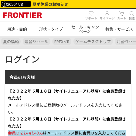
2026/7/8
夏季休業のお知らせ
サポート
マイページ
カート
検索
セール・キャン
用途・目的
形状・タイプ
特集・サービス
ペーン
夏の福箱
週替りセール
FREX∀R
ゲームデスクトップ
月替りセ
ログイン
会員のお客様
【２０２２年５月１８日（サイトリニューアル以降）に会員登録さ
れた方】
メールアドレス欄にご登録時のメールアドレスを入力してくださ
い。
【２０２２年５月１８日（サイトリニューアル以前）に会員登録さ
れた方】
会員IDをお持ちの方
はメールアドレス欄に会員IDを入力してくださ