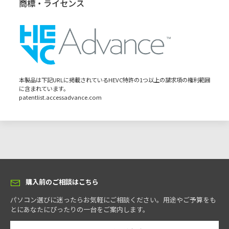
商標・ライセンス
Windows® 11 Pro 64bit版 初期設定時に、インターネット接続が必須と
選択可
ご購入後も安心の標準万全サポート
なります。
1年間センドバック保証
CPU / キャッシュメモリ
※8
弊社製パソコン本体は、全機種ご購入から1年間無償で修理させていただ
AMD Ryzen AI 7 350 (最大5.0GHz / 8コア / 16スレッド / 16MB L3キャッシュ)
きます。
本製品は下記URLに掲載されているHEVC特許の1つ以上の請求項の権利範囲
に含まれています。
弊社に返送していただき、修理するサービスです。
patentlist.accessadvance.com
メモリ
※9
DDR5-5600 SDRAM SODIMM 8GB(8GB×1)
選択可
DDR5-5600 SDRAM SODIMM 16GB(8GB×2)
キーボード
選択可
DDR5-5600 SDRAM SODIMM 16GB(16GB×1)
選択可
DDR5-5600 SDRAM SODIMM 32GB(16GB×2)
選択可
解像度フルHD(1920x1200ドット)
液晶
DDR5-5600 SDRAM SODIMM 32GB(32GB×1)
選択可
リフレッシュレート165Hzの液晶を採用
購入前のご相談はこちら
DDR5-5600 SDRAM SODIMM 64GB(32GB×2)
選択可
パソコン選びに迷ったらお気軽にご相談ください。用途やご予算をも
リフレッシュレート165HzのフルHD(1920 x 1200ドット)の液晶パネルを搭
とにあなたにぴったりの一台をご案内します。
載し、一般的な60Hzの液晶よりもゲーム画面が滑らかに動くため、コンマ
メモリ最大搭載可能容量
数秒の反応の差で勝敗に影響が出るゲームにおいて、優位にプレイが可能
※10