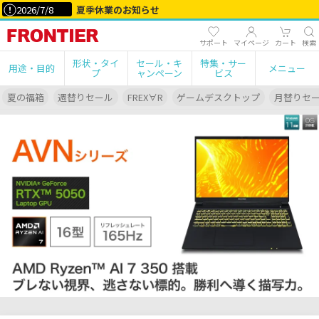
2026/7/8
夏季休業のお知らせ
サポート
マイページ
カート
検索
形状・タイ
セール・キ
特集・サー
用途・目的
メニュー
プ
ャンペーン
ビス
夏の福箱
週替りセール
FREX∀R
ゲームデスクトップ
月替りセ