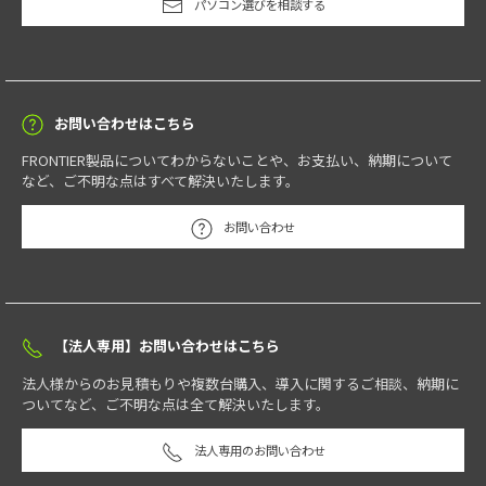
パソコン選びを相談する
です。アスペクト比は16:10と従来の16:9の液晶パネルよりも縦方向に表示
64GB（32GB x2）
面積が増え、表計算ソフトなどが、より使いやすくなりました。
メモリースロット数（空数）
お問い合わせはこちら
2(0)
※空数はBTO構成によって変動
FRONTIER製品についてわからないことや、お支払い、納期について
など、ご不明な点はすべて解決いたします。
グラフィックアクセラレーター
※11
※12
お問い合わせ
前面
AMD Radeon 860M Graphics(CPUに内蔵)
NVIDIA® GeForce RTX™ 5050 Laptop GPU 8GB
【法人専用】お問い合わせはこちら
内蔵液晶ディスプレイ
※13
※14
※15
法人様からのお見積もりや複数台購入、導入に関するご相談、納期に
ついてなど、ご不明な点は全て解決いたします。
16型フルHD非光沢/WVA液晶
法人専用のお問い合わせ
AMD Ryzen™
AI
7
350
搭載
CPU
解像度
※16
※17
※18