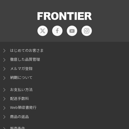
AMD Ryzen™ AI 7 350は、先進的なZen 5アーキテクチャを採用した8コア
1920 x 1200ドット(最大)@165Hz
16スレッドの高性能ノートPC向けプロセッサです。最大5.0GHzの動作ク
ロックや高速DDR5メモリに対応し、ゲーミングや画像・動画編集など要
求の高い作業でも優れたパフォーマンスを発揮します。強力な
外部ディスプレイ出力
※16
※17
※18
※19
NPU「Ryzen AI」を搭載し、AI処理を高速化することでWindows Copilot
USB Type-C Port接続時：最大 3840 x 2160 ドット@170Hz
機能やAIを活用したアプリの性能も向上。さらに電力効率にも優れ、日常
のタスクからクリエイティブな用途までバランス良く新時代のモバイルコ
HDMI接続時：最大 3840 x 2160 ドット@170Hz
はじめてのお客さま
ンピューティングを支えます。
Mini Display Port接続時：最大 3840 x 2160 ドット@170Hz
左側面
徹底した品質管理
※全てのモニターへの接続及び動作を保証するものではありません。
メルマガ登録
納期について
ストレージ(1台目)
※20
※21
お支払い方法
500GB M.2 SSD(NVMe)
選択可
※パーティション分割不可
配送手数料
1TB M.2 SSD(NVMe)
選択可
※パーティション分割不可
2TB M.2 SSD(NVMe)
Web領収書発行
選択可
※パーティション分割不可
4TB M.2 SSD(NVMe)
選択可
※パーティション分割不可
商品の返品
NVIDIA® GeForce RTX™ 5050
Laptop
販売条件