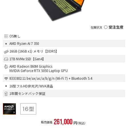
○ 受注生産
OS無し
AMD Ryzen AI 7 350
16GB (16GB x1) メモリ【DDR5】
1TB NVMe SSD【Gen4】
AMD Radeon 860M Graphics
NVIDIA GeForce RTX 5050 Laptop GPU
IEEE802.11 be/ax/ac/a/b/g/n (Wi-Fi 7) + Bluetooth 5.4
16型フルHD非光沢/WVA液晶
1年間センドバック保証
261,000
販売価格
円
（税込）