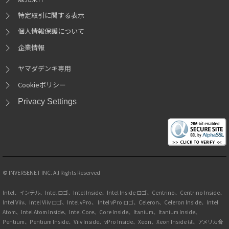
VGA
GPU搭載
ストレージ(2台目)
※20
※22
特定取引に関する表示
無し
選択可
個人情報保護について
ノートPC向けGeForce RTX™ 5050 Laptop GPU は、NVIDIA Blackwell アー
500GB M.2 SSD(NVMe)
選択可
※パーティション分割不可
キテクチャを採用しています。 リアルタイムレイトレーシング機能をハー
企業情報
1TB M.2 SSD(NVMe)
選択可
※パーティション分割不可
ドウェアで行なう第 4世代RTコアや、第 5 世代Tensorコアを活用しAIによ
2TB M.2 SSD(NVMe)
選択可
※パーティション分割不可
ヤマダデンキ専用
るフレーム生成を行うNVIDIA DLSS 4 技術により、前世代から飛躍的に性
4TB M.2 SSD(NVMe)
選択可
※パーティション分割不可
右側面
能が向上しています。最新の技術によって、ゲーマーのみならずクリエイ
Cookieポリシー
ターに必要なパフォーマンスを十分に発揮することが可能です。
Privacy Settings
外部接続端子
※23
※24
※25
※26
※27
※28
※29
【左側面】
USB Type-A 3.2(3.1/3.0) Gen1 (Max 5Gbps)【青色】x1
USB Type-A USB 2.0対応【黒色】x1
ヘッドセット接続端子（4極）x1
※30
© INVERSENET INC. All Rights Reserved
【右側面】
Intel、インテル、Intel ロゴ、Intel Inside、Intel Inside ロゴ、Centrino、Centrino Inside、
USB Type-A 3.2(3.1/3.0) Gen2 (Max 10Gbps)【青色】x1
DDR5メモリ搭載
Intel Viiv、Intel Viiv ロゴ、Intel vPro、 Intel vPro ロゴ、Celeron、Celeron Inside、Intel
メモリ
USB Type-C 3.2(3.1/3.0) Gen2 (Max 10Gbps)【黒色】x1
Atom、Intel Atom Inside、Intel Core、Core Inside、Itanium、Itanium Inside、
DisplayPort出力
※31
※32
Pentium、Pentium Inside、Viiv Inside、vPro Inside、Xeon、Xeon Inside は、アメリカ合
次世代規格のDDR5メモリを搭載しています。