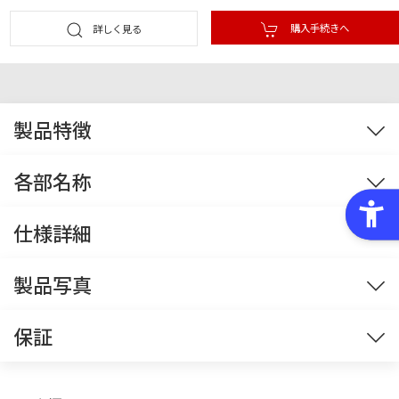
購入手続きへ
詳しく見る
製品特徴
液晶
CPU
VGA
メモリ
出力端子
各部名称
キーボード
オーディオ
wi-fi
OS
液晶
キーボード
前面
左側面
右側面
仕様詳細
背面
AVNシリーズは、AMD Ryzen™ AI 7 350 と、NVIDIA GeForce RTX 5050
液晶
※1
※2
※3
※4
※5
※6
製品写真
Laptop GPUを搭載したゲーミングノートPCです。16インチの大画面がク
リアな視界とスムーズな動きを提供し、ゲームだけでなくクリエイティブ
な作業にも最適で、さまざまな用途でご活用いただけます。
※画像をクリックすると拡大します。※ 仕様によりパーツが写真と異なる場合がありま
保証
OS
す。
Windows® 11 Home 64bit版
初期設定時に、インターネット接続が
選択可
※7
標準保証
必須となります。