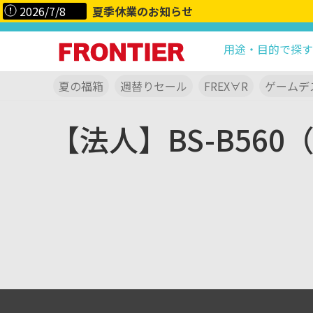
2026/7/8
夏季休業のお知らせ
用途・目的で探す
夏の福箱
週替りセール
FREX∀R
ゲームデ
【法人】BS-B56