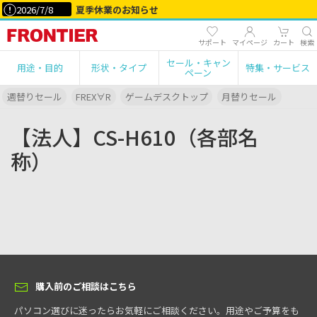
2026/7/8
夏季休業のお知らせ
サポート
マイページ
カート
検索
セール・キャン
用途・目的
形状・タイプ
特集・サービス
ペーン
週替りセール
FREX∀R
ゲームデスクトップ
月替りセール
【法人】CS-H610（各部名
称）
購入前のご相談はこちら
パソコン選びに迷ったらお気軽にご相談ください。用途やご予算をも