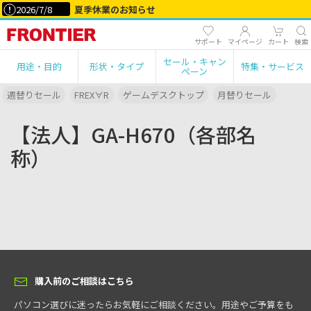
2026/7/8
夏季休業のお知らせ
サポート
マイページ
カート
検索
セール・キャン
用途・目的
形状・タイプ
特集・サービス
ペーン
週替りセール
FREX∀R
ゲームデスクトップ
月替りセール
【法人】GA-H670（各部名
称）
購入前のご相談はこちら
パソコン選びに迷ったらお気軽にご相談ください。用途やご予算をも