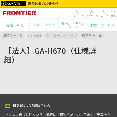
2026/7/8
夏季休業のお知らせ
サポート
マイページ
カート
検索
セール・キャン
用途・目的
形状・タイプ
特集・サービス
ペーン
週替りセール
FREX∀R
ゲームデスクトップ
月替りセール
【法人】GA-H670（仕様詳
細）
購入前のご相談はこちら
パソコン選びに迷ったらお気軽にご相談ください。用途やご予算をも