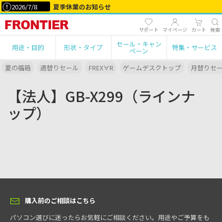
2026/7/8
夏季休業のお知らせ
サポート
マイページ
カート
検索
セール・キャン
用途・目的
形状・タイプ
特集・サービス
ペーン
夏の福箱
週替りセール
FREX∀R
ゲームデスクトップ
月替りセ
【法人】GB-X299（ラインナ
ップ）
購入前のご相談はこちら
パソコン選びに迷ったらお気軽にご相談ください。用途やご予算をも