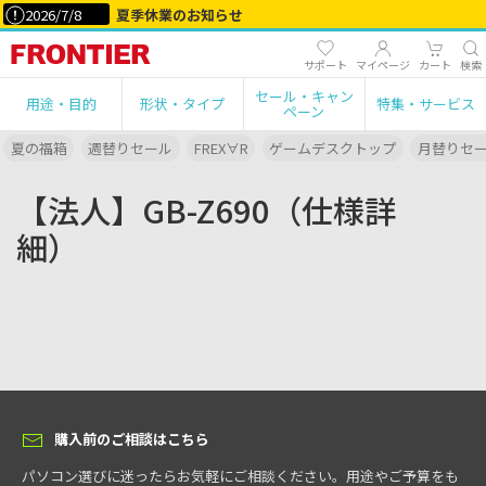
2026/7/8
夏季休業のお知らせ
サポート
マイページ
カート
検索
セール・キャン
用途・目的
形状・タイプ
特集・サービス
ペーン
夏の福箱
週替りセール
FREX∀R
ゲームデスクトップ
月替りセ
【法人】GB-Z690（仕様詳
細）
購入前のご相談はこちら
パソコン選びに迷ったらお気軽にご相談ください。用途やご予算をも