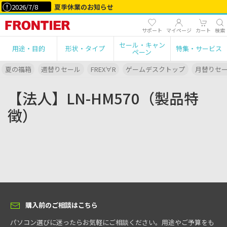
2026/7/8
夏季休業のお知らせ
サポート
マイページ
カート
検索
セール・キャン
用途・目的
形状・タイプ
特集・サービス
ペーン
夏の福箱
週替りセール
FREX∀R
ゲームデスクトップ
月替りセ
【法人】LN-HM570（製品特
徴）
購入前のご相談はこちら
パソコン選びに迷ったらお気軽にご相談ください。用途やご予算をも