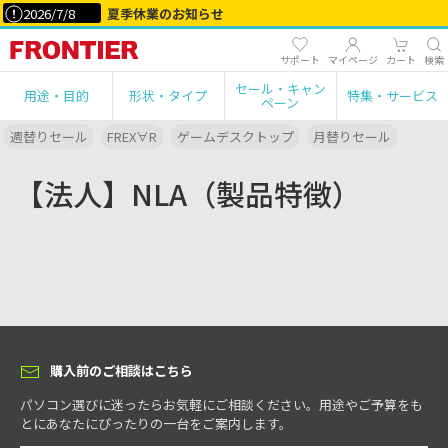
2026/7/8
夏季休業のお知らせ
サポート
マイページ
カート
検索
セール・キャン
用途・目的
形状・タイプ
特集・サービス
ペーン
週替りセール
FREX∀R
ゲームデスクトップ
月替りセール
【法人】NLA（製品特徴）
購入前のご相談はこちら
パソコン選びに迷ったらお気軽にご相談ください。用途やご予算をも
とにあなたにぴったりの一台をご案内します。