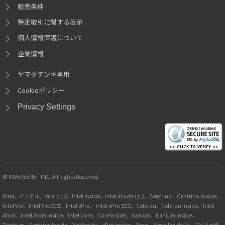
販売条件
特定取引に関する表示
個人情報保護について
企業情報
ヤマダデンキ専用
Cookieポリシー
Privacy Settings
© INVERSENET INC. All Rights Reserved
Intel、インテル、Intel ロゴ、Intel Inside、Intel Inside ロゴ、Centrino、Centrino Inside、
Intel Viiv、Intel Viiv ロゴ、Intel vPro、 Intel vPro ロゴ、Celeron、Celeron Inside、Intel
Atom、Intel Atom Inside、Intel Core、Core Inside、Itanium、Itanium Inside、
Pentium、Pentium Inside、Viiv Inside、vPro Inside、Xeon、Xeon Inside は、アメリカ合