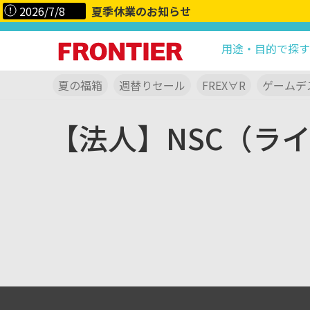
2026/7/8
夏季休業のお知らせ
用途・目的で探す
夏の福箱
週替りセール
FREX∀R
ゲームデ
【法人】NSC（ラ