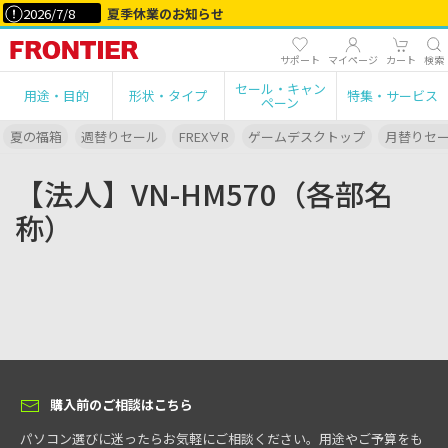
2026/7/8
夏季休業のお知らせ
サポート
マイページ
カート
検索
セール・キャン
用途・目的
形状・タイプ
特集・サービス
ペーン
夏の福箱
週替りセール
FREX∀R
ゲームデスクトップ
月替りセ
【法人】VN-HM570（各部名
称）
購入前のご相談はこちら
パソコン選びに迷ったらお気軽にご相談ください。用途やご予算をも