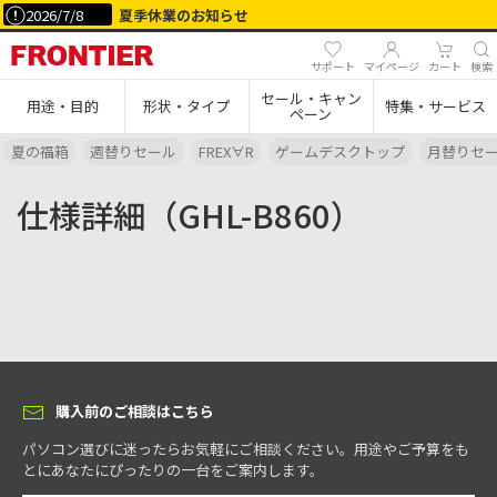
2026/7/8
夏季休業のお知らせ
サポート
マイページ
カート
検索
セール・キャン
用途・目的
形状・タイプ
特集・サービス
ペーン
夏の福箱
週替りセール
FREX∀R
ゲームデスクトップ
月替りセ
仕様詳細（GHL-B860）
購入前のご相談はこちら
パソコン選びに迷ったらお気軽にご相談ください。用途やご予算をも
とにあなたにぴったりの一台をご案内します。