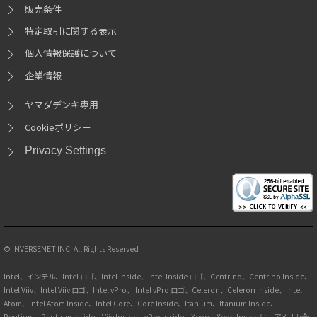
販売条件
特定取引に関する表示
個人情報保護について
企業情報
ヤマダデンキ専用
Cookieポリシー
Privacy Settings
© INVERSENET INC. All Rights Reserved
Intel、インテル、Intel ロゴ、Intel Inside、Intel Inside ロゴ、Centrino、Centrino Inside、
Intel Viiv、Intel Viiv ロゴ、Intel vPro、 Intel vPro ロゴ、Celeron、Celeron Inside、Intel
Atom、Intel Atom Inside、Intel Core、Core Inside、Itanium、Itanium Inside、
Pentium、Pentium Inside、Viiv Inside、vPro Inside、Xeon、Xeon Inside は、アメリカ合