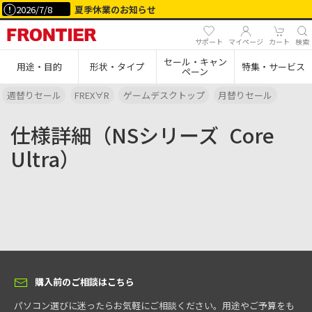
2026/7/8
夏季休業のお知らせ
サポート
マイページ
カート
検索
セール・キャン
用途・目的
形状・タイプ
特集・サービス
ペーン
週替りセール
FREX∀R
ゲームデスクトップ
月替りセール
仕様詳細（NSシリーズ
Core
Ultra）
購入前のご相談はこちら
パソコン選びに迷ったらお気軽にご相談ください。用途やご予算をも