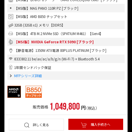
【MSI製】MAG PANO 110R PZ [ブラック]
【MSI製】AMD B850 チップセット
32GB (32GB x1) メモリ【DDR5】
【MSI製】4TB M.2 NVMe SSD（SPATIUM M461）【Gen4】
【MSI製】NVIDIA GeForce RTX 5090 [ブラック]
【静音電源】1350W ATX電源 80PLUS PLATINUM [ブラック]
IEEE802.11 be/ax/ac/a/b/g/n (Wi-Fi 7) + Bluetooth 5.4
1年間センドバック保証
MFPシリーズ詳細
1,049,800
円
販売価格
（税込）
購入手続きへ
詳しく見る