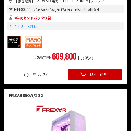
【静音電源】1200W ATX電源 80PLUS PLATINUM [ブラック]
IEEE802.11 be/ax/ac/a/b/g/n (Wi-Fi 7) + Bluetooth 5.4
3年間センドバック保証
Zシリーズ詳細
669,800
円
販売価格
（税込）
購入手続きへ
詳しく見る
FRZAB850W/8D2