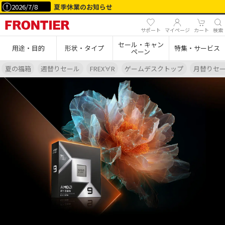
2026/7/8
夏季休業のお知らせ
サポート
マイページ
カート
検索
セール・キャン
用途・目的
形状・タイプ
特集・サービス
ペーン
夏の福箱
週替りセール
FREX∀R
ゲームデスクトップ
月替りセ