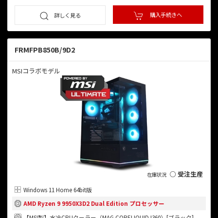
購入手続きへ
詳しく見る
FRMFPB850B/9D2
MSIコラボモデル
○ 受注生産
Windows 11 Home 64bit版
AMD Ryzen 9 9950X3D2 Dual Edition プロセッサー
【MSI製】水冷CPUクーラー（MAG CORELIQUID I360）[ブラック]