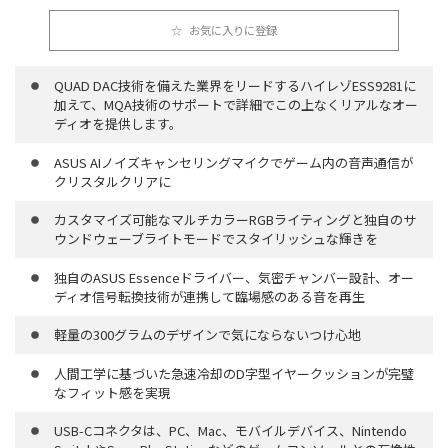
お気に入りに登録
QUAD DAC技術を備えた業界をリードするハイレゾESS9281に
加えて、MQA技術のサポートで詳細でこの上なくリアルなオー
ディオを提供します。
ASUS AIノイズキャンセリングマイクでゲーム内の音声通信が
クリスタルクリアに
カスタマイズ可能なマルチカラーRGBライティングと独自のサ
ウンドウェーブライトモードでスタイリッシュな輝きを
独自のASUS Essenceドライバー、気密チャンバー設計、オー
ディオ信号転換技術が連携して臨場感のある音を再生
軽量の300グラムのデザインで気にならないつけ心地
人間工学に基づいた急速冷却のD字型イヤークッションが完璧
なフィット感を実現
USB-Cコネクタは、PC、Mac、モバイルデバイス、Nintendo