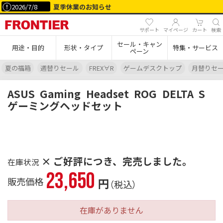
2026/7/8
夏季休業のお知らせ
サポート
マイページ
カート
検索
セール・キャン
用途・目的
形状・タイプ
特集・サービス
ペーン
夏の福箱
週替りセール
FREX∀R
ゲームデスクトップ
月替りセ
ASUS
Gaming
Headset
ROG
DELTA
S
ゲーミングヘッドセット
× ご好評につき、完売しました。
23,650
販売価格
円
（税込）
在庫がありません