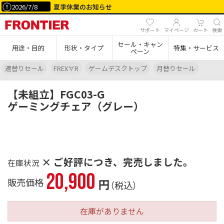
2026/7/8
夏季休業のお知らせ
サポート
マイページ
カート
検索
セール・キャン
用途・目的
形状・タイプ
特集・サービス
ペーン
週替りセール
FREX∀R
ゲームデスクトップ
月替りセール
【未組立】FGC03-G
ゲーミングチェア（グレー）
× ご好評につき、完売しました。
20,900
販売価格
円
（税込）
在庫がありません