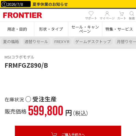
2026/7/8
夏季休業のお知らせ
サポート
マイページ
カート
検索
セール・キャン
用途・目的
形状・タイプ
特集・サービス
ペーン
夏の福箱
週替りセール
FREX∀R
ゲームデスクトップ
月替りセ
MSIコラボモデル
FRMFGZ890/B
○ 受注生産
599,800
販売価格
円
（税込）
ご購入手続きへ