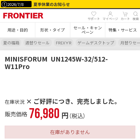
2026/7/8
夏季休業のお知らせ
サポート
マイページ
カート
検索
セール・キャン
用途・目的
形状・タイプ
特集・サービス
ペーン
夏の福箱
週替りセール
FREX∀R
ゲームデスクトップ
月替りセ
MINISFORUM
UN1245W-32/512-
W11Pro
× ご好評につき、完売しました。
76,980
販売価格
円
（税込）
在庫がありません