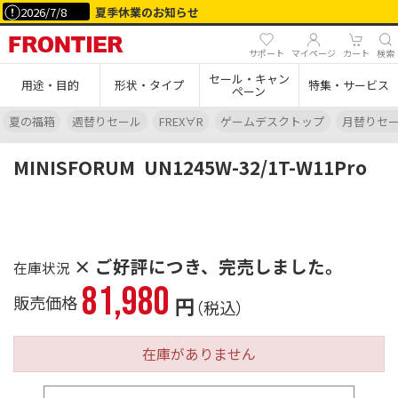
2026/7/8
夏季休業のお知らせ
サポート
マイページ
カート
検索
セール・キャン
用途・目的
形状・タイプ
特集・サービス
ペーン
夏の福箱
週替りセール
FREX∀R
ゲームデスクトップ
月替りセ
MINISFORUM
UN1245W-32/1T-W11Pro
× ご好評につき、完売しました。
81,980
販売価格
円
（税込）
在庫がありません