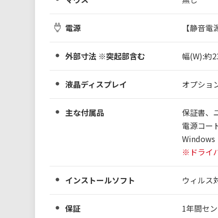
電源
【静音電源】
外部寸法 ※突起部含む
幅(W):約2
液晶ディスプレイ
オプショ
主な付属品
保証書、
電源コー
Windo
※ドライ
インストールソフト
ウィルス
保証
1年間セ