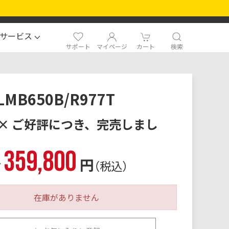
サービス
サポート
マイページ
カート
検索
LMB650B/R977T
× ご好評につき、完売しまし
359,800
格
円
（税込）
在庫がありません