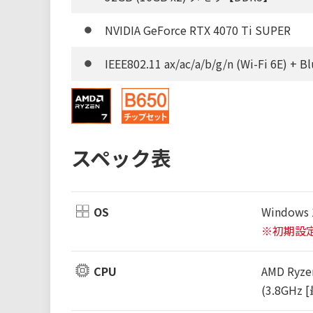
NVIDIA GeForce RTX 4070 Ti SUPER
IEEE802.11 ax/ac/a/b/g/n (Wi-Fi 6E) + B
スペック表
OS
Windows 
※初期設
CPU
AMD Ryz
(3.8GHz