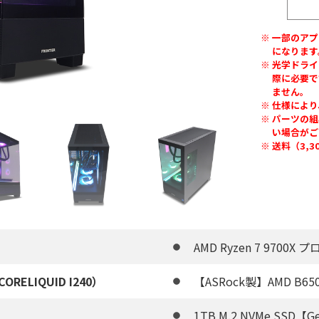
一部のアプ
になります
光学ドライ
際に必要で
ません。
仕様により
パーツの組
い場合がご
送料（3,
AMD Ryzen 7 9700X
ORELIQUID I240）
【ASRock製】AMD B6
1TB M.2 NVMe SSD【G