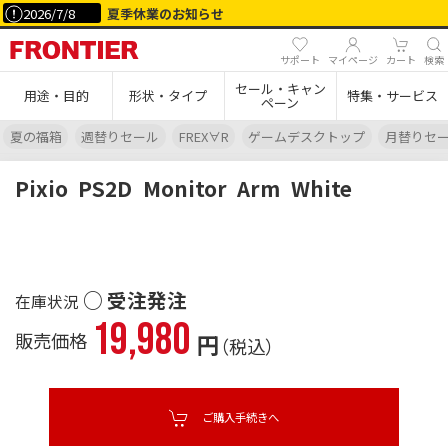
2026/7/8
夏季休業のお知らせ
サポート
マイページ
カート
検索
セール・キャン
用途・目的
形状・タイプ
特集・サービス
ペーン
夏の福箱
週替りセール
FREX∀R
ゲームデスクトップ
月替りセ
Pixio
PS2D
Monitor
Arm
White
○ 受注発注
19,980
販売価格
円
（税込）
ご購入手続きへ