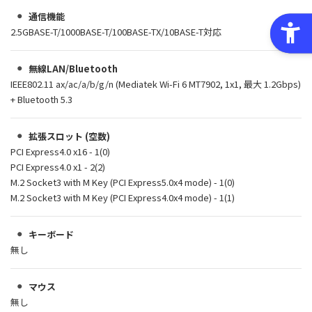
通信機能
2.5GBASE-T/1000BASE-T/100BASE-TX/10BASE-T対応
無線LAN/Bluetooth
IEEE802.11 ax/ac/a/b/g/n (Mediatek Wi-Fi 6 MT7902, 1x1, 最大 1.2Gbps)
+ Bluetooth 5.3
拡張スロット (空数)
PCI Express4.0 x16 - 1(0)
PCI Express4.0 x1 - 2(2)
M.2 Socket3 with M Key (PCI Express5.0x4 mode) - 1(0)
M.2 Socket3 with M Key (PCI Express4.0x4 mode) - 1(1)
キーボード
無し
マウス
無し