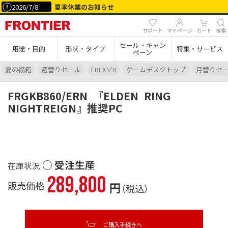
2026/7/8
夏季休業のお知らせ
サポート
マイページ
カート
検索
セール・キャン
用途・目的
形状・タイプ
特集・サービス
ペーン
夏の福箱
週替りセール
FREX∀R
ゲームデスクトップ
月替りセ
FRGKB860/ERN
『ELDEN
RING
NIGHTREIGN』推奨PC
○ 受注生産
289,800
販売価格
円
（税込）
ご購入手続きへ