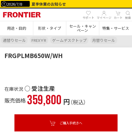
2026/7/8
夏季休業のお知らせ
サポート
マイページ
カート
検索
セール・キャン
用途・目的
形状・タイプ
特集・サービス
ペーン
週替りセール
FREX∀R
ゲームデスクトップ
月替りセール
FRGPLMB650W/WH
○ 受注生産
359,800
販売価格
円
（税込）
ご購入手続きへ