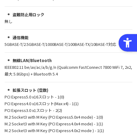
盗難防止用ロック
無し
通信機能
5GBASE-T/2.5GBASE-T/1000BASE-T/100BASE-TX/10BASE-T対応
無線LAN/Bluetooth
IEEE802.11 be/ax/ac/a/b/g/n (Qualcomm FastConnect 7800 WiFi 7, 2x2,
最大 5.8Gbps) + Bluetooth 5.4
拡張スロット (空数)
PCI Express5.0 x16スロット - 1(0)
PCI Express4.0 x16スロット(Max x4) - 1(1)
PCI Express3.0 x1スロット - 2(2)
M.2 Socket3 with M Key (PCI Express5.0x4 mode) - 1(0)
M.2 Socket3 with M Key (PCI Express4.0x4 mode) - 1(1)
M.2 Socket3 with M Key (PCI Express4.0x2 mode ) - 1(1)