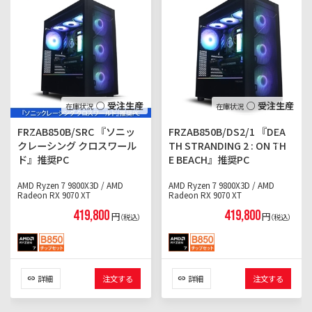
○ 受注生産
○ 受注生産
FRZAB850B/SRC 『ソニッ
FRZAB850B/DS2/1 『DEA
クレーシング クロスワール
TH STRANDING 2 : ON TH
ド』推奨PC
E BEACH』推奨PC
AMD Ryzen 7 9800X3D / AMD
AMD Ryzen 7 9800X3D / AMD
Radeon RX 9070 XT
Radeon RX 9070 XT
419,800
419,800
円
円
（税込）
（税込）
詳細
注文する
詳細
注文する