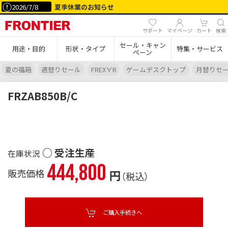
2026/7/8
夏季休業のお知らせ
サポート
マイページ
カート
検索
セール・キャン
用途・目的
形状・タイプ
特集・サービス
ペーン
夏の福箱
週替りセール
FREX∀R
ゲームデスクトップ
月替りセ
FRZAB850B/C
○ 受注生産
444,800
販売価格
円
（税込）
ご購入手続きへ