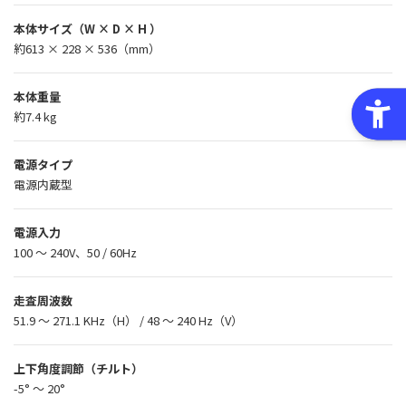
本体サイズ（W × D × H ）
約613 × 228 × 536（mm）
本体重量
約7.4 kg
電源タイプ
電源内蔵型
電源入力
100 ～ 240V、50 / 60Hz
走査周波数
51.9 ～ 271.1 KHz（H） / 48 ～ 240 Hz（V）
上下角度調節（チルト）
-5° ～ 20°