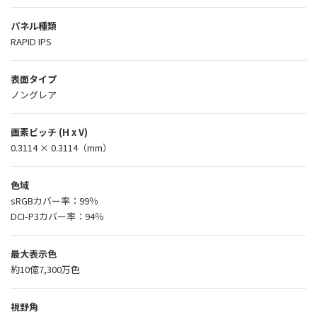
パネル種類
RAPID IPS
表面タイプ
ノングレア
画素ピッチ (H x V)
0.3114 × 0.3114（mm）
色域
sRGBカバー率：99％
DCI-P3カバー率：94％
最大表示色
約10億7,300万色
視野角