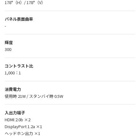
178°（H）/ 178°（V）
パネル表面曲率
-
輝度
300
コントラスト比
1,000：1
消費電力
使用時 21W / スタンバイ時 0.5W
入出力端子
HDMI 2.0b ×2
DisplayPort 1.2a ×1
ヘッドホン出力 ×1