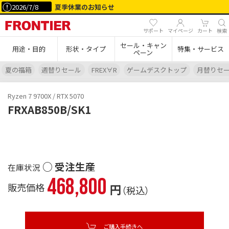
2026/7/8
夏季休業のお知らせ
サポート
マイページ
カート
検索
セール・キャン
用途・目的
形状・タイプ
特集・サービス
ペーン
夏の福箱
週替りセール
FREX∀R
ゲームデスクトップ
月替りセ
Ryzen 7 9700X / RTX 5070
FRXAB850B/SK1
○ 受注生産
468,800
販売価格
円
（税込）
ご購入手続きへ