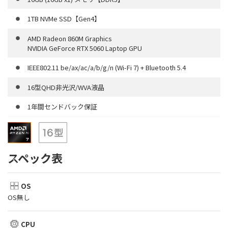
1TB NVMe SSD【Gen4】
AMD Radeon 860M Graphics
NVIDIA GeForce RTX 5060 Laptop GPU
IEEE802.11 be/ax/ac/a/b/g/n (Wi-Fi 7) + Bluetooth 5.4
16型QHD非光沢/WVA液晶
1年間センドバック保証
スペック表
OS
OS無し
CPU