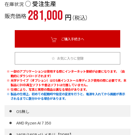
○ 受注生産
281,000
販売価格
円
（税込）
ご購入手続きへ
お気に入りに登録
一部のアプリケーションは使用する際にインターネット接続が必要になります。（自
動的にダウンロードされます）
光学ドライブ（オプション）はOS再インストール等ディスク使用の際に必要です。本
製品にDVD再生ソフトや書込ソフトは付属していません。
仕様により、写真と実際の商品は異なる場合があります。
製品の仕様上、初めての起動時や設定の変更を行うと、電源を入れてから画面が表示
されるまでに数分かかる場合があります。
OS無し
AMD Ryzen AI 7 350
16GB (16GB x1) メモリ【DDR5】