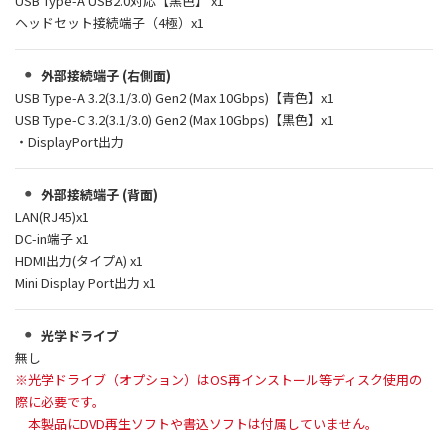
USB Type-A USB2.0対応【黒色】 x1
ヘッドセット接続端子（4極）x1
外部接続端子 (右側面)
USB Type-A 3.2(3.1/3.0) Gen2 (Max 10Gbps)【青色】x1
USB Type-C 3.2(3.1/3.0) Gen2 (Max 10Gbps)【黒色】x1
・DisplayPort出力
外部接続端子 (背面)
LAN(RJ45)x1
DC-in端子 x1
HDMI出力(タイプA) x1
Mini Display Port出力 x1
光学ドライブ
無し
※光学ドライブ（オプション）はOS再インストール等ディスク使用の
際に必要です。
本製品にDVD再生ソフトや書込ソフトは付属していません。