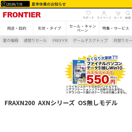
2026/7/8
夏季休業のお知らせ
サポート
マイページ
カート
検索
セール・キャン
用途・目的
形状・タイプ
特集・サービス
ペーン
夏の福箱
週替りセール
FREX∀R
ゲームデスクトップ
月替りセ
FRAXN200
AXNシリーズ
OS無しモデル