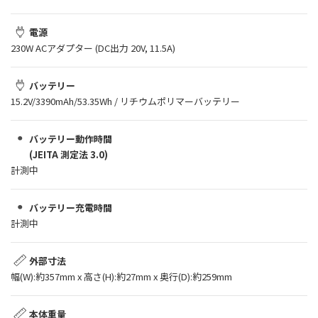
電源
230W ACアダプター (DC出力 20V, 11.5A)
バッテリー
15.2V/3390mAh/53.35Wh / リチウムポリマーバッテリー
バッテリー動作時間
(JEITA 測定法 3.0)
計測中
バッテリー充電時間
計測中
外部寸法
幅(W):約357mm x 高さ(H):約27mm x 奥行(D):約259mm
本体重量