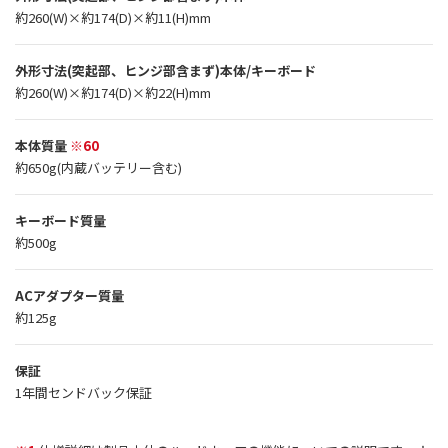
約260(W)×約174(D)×約11(H)mm
外形寸法(突起部、ヒンジ部含まず)本体/キーボード
約260(W)×約174(D)×約22(H)mm
本体質量
※60
約650g(内蔵バッテリー含む)
キーボード質量
約500g
ACアダプター質量
約125g
保証
1年間センドバック保証