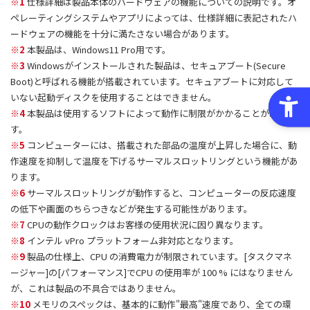
※1
仕様詳細は製品本体のハードウェアの機能についての説明です。オ
ペレーティングシステムやアプリによっては、仕様詳細に表記されたハ
ードウェアの機能を十分に満たさない場合があります。
※2
本製品は、Windows11 Pro用です。
※3
Windowsがインストールされた製品は、セキュアブート(Secure
Boot)と呼ばれる機能が搭載されています。セキュアブートに対応して
いない起動ディスクを使用することはできません。
※4
本製品は使用するソフトによって動作に制限がかかることがありま
す。
※5
コンピューターには、搭載された部品の温度が上昇した場合に、動
作速度を抑制して温度を下げるサーマルスロットリングという機能があ
ります。
※6
サーマルスロットリングが動作すると、コンピューターの反応速度
の低下や画面のちらつきなどが発生する可能性があります。
※7
CPUの動作クロックはお客様の使用状況に因り異なります。
※8
インテル vPro プラットフォーム非対応となります。
※9
製品の仕様上、CPU の消費電力が制限されています。[タスクマネ
ージャー]の[パフォーマンス]でCPU の使用率が 100 % にはなりません
が、これは製品の不具合ではありません。
※10
メモリのスペックは、基本的に動作"最高"速度であり、全ての環