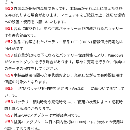
さい。
※50
外気温が保証内温度であっても、本製品がそれ以上に冷えたり熱
を帯びたりする場合があります。マニュアルをご確認の上、適切な環境
への設置・使用をお願いいたします。
※51
容易に取り外し可能な付属バッテリー及び内蔵されたバッテリー
は有寿命部品です。
※52
製品に内蔵されたバッテリー部品 UEFI ( BIOS ) 情報保持用電池は
消耗品です。
※53
残容量が10%以下になるとバッテリー保護機能により、Windows
がシャットダウンを行う場合があります。早めに充電を行うか、作業中
のデータの保存をしてください。
※54
本製品は長時間の充電状態および、充電しながらの長時間使用は
保証の対象外となります。
※55
「JEITAバッテリ動作時間測定法（Ver.3.0）」に基づいて測定して
います。
※56
バッテリー駆動時間や充電時間は、ご使用の状況によって記載時
間と異なる場合があります。
※57
付属のACアダプターは本製品専用です。
※58
付属ACアダプターは日本国内仕様(AC100V)です。海外での使用は
保証しておりません。