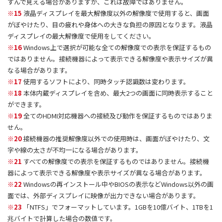
すんで見える場合がありますが、これは故障ではありません。
※15
液晶ディスプレイを最大解像度以外の解像度で使用すると、画面
がぼやけたり、目の疲れや身体への大きな負担の原因となります。液晶
ディスプレイの最大解像度で使用をしてください。
※16
Windows上で選択が可能な全ての解像度での表示を保証するもの
ではありません。接続機器によって表示できる解像度や表示サイズが異
なる場合があります。
※17
使用するソフトにより、同時タッチ認識数は変わります。
※18
本体内蔵ディスプレイを含め、最大2つの画面に同時表示すること
ができます。
※19
全てのHDMI対応機器への接続及び動作を保証するものではありま
せん。
※20
接続機器の推奨解像度以外での使用時は、画面がぼやけたり、文
字や線の太さが不均一になる場合があります。
※21
すべての解像度での表示を保証するものではありません。接続機
器によって表示できる解像度や表示サイズが異なる場合があります。
※22
Windowsの再インストール中やBIOSの表示などWindows以外の画
面では、外部ディスプレイに映像が出力できない場合があります。
※23
「NTFS」でフォーマットしています。1GBを10億バイト、1TBを1
兆バイトで計算した場合の数値です。