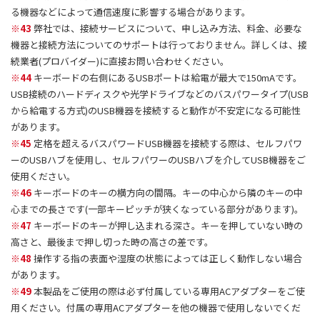
る機器などによって通信速度に影響する場合があります。
※43
弊社では、接続サービスについて、申し込み方法、料金、必要な
機器と接続方法についてのサポートは行っておりません。詳しくは、接
続業者(プロバイダー)に直接お問い合わせください。
※44
キーボードの右側にあるUSBポートは給電が最大で150mAです。
USB接続のハードディスクや光学ドライブなどのバスパワータイプ(USB
から給電する方式)のUSB機器を接続すると動作が不安定になる可能性
があります。
※45
定格を超えるバスパワードUSB機器を接続する際は、セルフパワ
ーのUSBハブを使用し、セルフパワーのUSBハブを介してUSB機器をご
使用ください。
※46
キーボードのキーの横方向の間隔。キーの中心から隣のキーの中
心までの長さです(一部キーピッチが狭くなっている部分があります)。
※47
キーボードのキーが押し込まれる深さ。キーを押していない時の
高さと、最後まで押し切った時の高さの差です。
※48
操作する指の表面や湿度の状態によっては正しく動作しない場合
があります。
※49
本製品をご使用の際は必ず付属している専用ACアダプターをご使
用ください。付属の専用ACアダプターを他の機器で使用しないでくだ