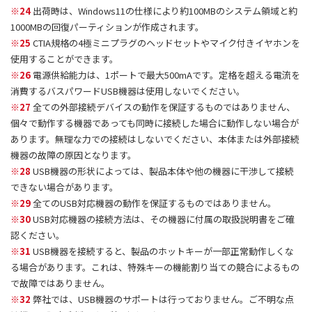
※24
出荷時は、Windows11の仕様により約100MBのシステム領域と約
1000MBの回復パーティションが作成されます。
※25
CTIA規格の4極ミニプラグのヘッドセットやマイク付きイヤホンを
使用することができます。
※26
電源供給能力は、1ポートで最大500mAです。定格を超える電流を
消費するバスパワードUSB機器は使用しないでください。
※27
全ての外部接続デバイスの動作を保証するものではありません、
個々で動作する機器であっても同時に接続した場合に動作しない場合が
あります。無理な力での接続はしないでください、本体または外部接続
機器の故障の原因となります。
※28
USB機器の形状によっては、製品本体や他の機器に干渉して接続
できない場合があります。
※29
全てのUSB対応機器の動作を保証するものではありません。
※30
USB対応機器の接続方法は、その機器に付属の取扱説明書をご確
認ください。
※31
USB機器を接続すると、製品のホットキーが一部正常動作しくな
る場合があります。これは、特殊キーの機能割り当ての競合によるもの
で故障ではありません。
※32
弊社では、USB機器のサポートは行っておりません。ご不明な点