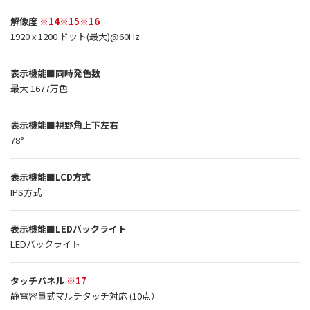
解像度
※14※15※16
1920 x 1200 ドット(最大)@60Hz
表示機能■同時発色数
最大 1677万色
表示機能■視野角上下左右
78°
表示機能■LCD方式
IPS方式
表示機能■LEDバックライト
LEDバックライト
タッチパネル
※17
静電容量式マルチタッチ対応 (10点）