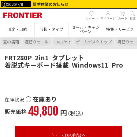
2026/7/8
夏季休業のお知らせ
サポート
マイページ
カート
検索
セール・キャン
用途・目的
形状・タイプ
特集・サービス
ペーン
夏の福箱
週替りセール
FREX∀R
ゲームデスクトップ
月替りセ
FRT280P
2in1
タブレット
着脱式キーボード搭載
Windows11
Pro
○ 在庫あり
49,800
販売価格
円
（税込）
ご購入手続きへ