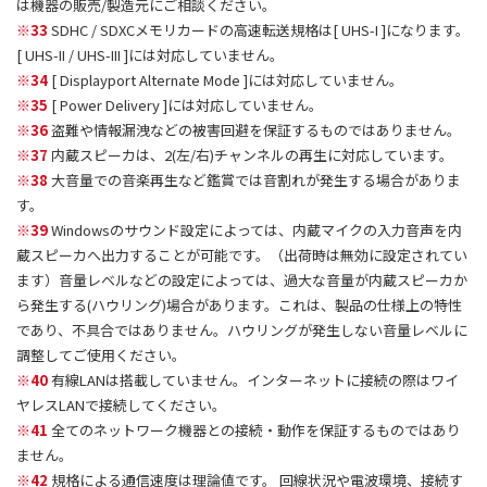
は機器の販売/製造元にご相談ください。
※33
SDHC / SDXCメモリカードの高速転送規格は[ UHS-I ]になります。
[ UHS-II / UHS-III ]には対応していません。
※34
[ Displayport Alternate Mode ]には対応していません。
※35
[ Power Delivery ]には対応していません。
※36
盗難や情報漏洩などの被害回避を保証するものではありません。
※37
内蔵スピーカは、2(左/右)チャンネルの再生に対応しています。
※38
大音量での音楽再生など鑑賞では音割れが発生する場合がありま
す。
※39
Windowsのサウンド設定によっては、内蔵マイクの入力音声を内
蔵スピーカへ出力することが可能です。（出荷時は無効に設定されてい
ます）音量レベルなどの設定によっては、過大な音量が内蔵スピーカか
ら発生する(ハウリング)場合があります。これは、製品の仕様上の特性
であり、不具合ではありません。ハウリングが発生しない音量レベルに
調整してご使用ください。
※40
有線LANは搭載していません。インターネットに接続の際はワイ
ヤレスLANで接続してください。
※41
全てのネットワーク機器との接続・動作を保証するものではあり
ません。
※42
規格による通信速度は理論値です。 回線状況や電波環境、接続す