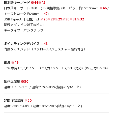
日本語キーボード
※44※45
日本語キーボード 83キー(JIS規格準拠) (キーピッチ約16±0.2mm
※46
/
キーストローク約2.5mm
※47
)
USB Type-A 【黒色】 x1
※26※28※29※30※31※32
接続方式：ピン端子(5ピン)
キータイプ：パンタグラフ
ポインティングデバイス
※48
内蔵タッチパッド（スクロール/ジェスチャー機能付き）
電源
※49
36W 専用ACアダプター (AC入力 100V 50Hz/60Hz対応)（DC出力12V 3A)
動作温湿度
※50
温度: 10℃～35℃ / 湿度:20%～80%(結露のないこと)
非動作温湿度
※50
温度: -20℃～60℃ / 湿度:10%～90%(結露のないこと)