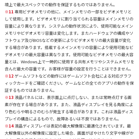
境上で最大スペックでの動作を保証するものではありません。
※11
専用ビデオメモリの他に、メインメモリの一部をビデオメモリと
して使用します。ビデオメモリに割り当てられる容量はメインメモリの
容量により異なります。システムの動作状況により、使用可能なメイン
メモリやビデオメモリ容量は変化します。またハードウェアの構成やソ
フトウェア及びBIOSなどの更新によりビデオメモリの最大容量が変化
する場合があります。搭載するメインメモリの容量により使用可能なビ
デオメモリの最大容量は異なります。使用可能なビデオメモリの最大容
量とは、Windows上で一時的に使用する共有メモリやシステムメモリを
含んだ最大の容量です。お客様が容量の設定を行うことはできません。
※12
ゲームソフトなどの動作にはゲームソフト会社による対応グラフ
ィックカードをご確認ください。ゲームなどの全てのアプリの動作を保
証するものではありません。
※13
液晶パネルには、表示面上に点灯しない、または常時点灯する画
素が存在する場合があります。また、液晶ディスプレイを見る角度によ
り色むらや明るさのむらが発生する場合があります。これは液晶ディス
プレイの構造によるもので、故障あるいは不良ではありません。
※14
液晶ディスプレイは表記の最大解像度に最適化されています。最
大解像度以外の解像度に設定した場合、画面がぼやけたり文字や線がか