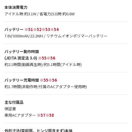
本体消費電力
アイドル時:約3.1W / 省電力(S3)時:約0.6W
バッテリー
※51※52※53※54
7.6V/3000mAh/22.2WH / リチウムイオンポリマーバッテリー
バッテリー動作時間
(JEITA 測定法 3.0)
※55※56
約2.1時間(動画再生時)/約5.1時間(アイドル時)
バッテリー充電時間
※55※56
約1.7時間(非動作時/付属のACアダプター使用時)
主な付属品
保証書
専用ACアダプター
※57※58
外形寸法(突起部、ヒンジ部含まず)本体