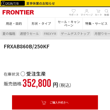
2026/7/8
夏季休業のお知らせ
サポート
マイページ
カート
検索
セール・キャン
用途・目的
形状・タイプ
特集・サービス
ペーン
夏の福箱
週替りセール
FREX∀R
ゲームデスクトップ
月替りセ
FRXAB860B/250KF
○ 受注生産
352,800
販売価格
円
（税込）
ご購入手続きへ