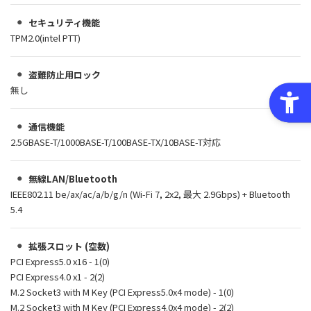
セキュリティ機能
TPM2.0(intel PTT)
盗難防止用ロック
無し
通信機能
2.5GBASE-T/1000BASE-T/100BASE-TX/10BASE-T対応
無線LAN/Bluetooth
IEEE802.11 be/ax/ac/a/b/g/n (Wi-Fi 7, 2x2, 最大 2.9Gbps) + Bluetooth
5.4
拡張スロット (空数)
PCI Express5.0 x16 - 1(0)
PCI Express4.0 x1 - 2(2)
M.2 Socket3 with M Key (PCI Express5.0x4 mode) - 1(0)
M.2 Socket3 with M Key (PCI Express4.0x4 mode) - 2(2)