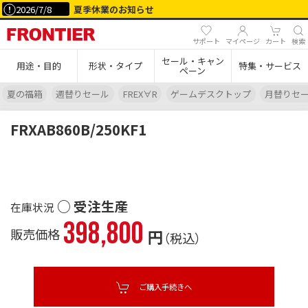
2026/7/8
夏季休業のお知らせ
サポート
マイページ
カート
検索
セール・キャン
用途・目的
形状・タイプ
特集・サービス
ペーン
夏の福箱
週替りセール
FREX∀R
ゲームデスクトップ
月替りセ
FRXAB860B/250KF1
○ 受注生産
398,800
販売価格
円
（税込）
ご購入手続きへ