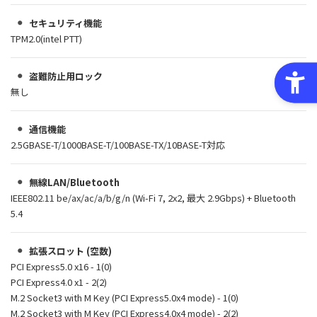
セキュリティ機能
TPM2.0(intel PTT)
盗難防止用ロック
無し
通信機能
2.5GBASE-T/1000BASE-T/100BASE-TX/10BASE-T対応
無線LAN/Bluetooth
IEEE802.11 be/ax/ac/a/b/g/n (Wi-Fi 7, 2x2, 最大 2.9Gbps) + Bluetooth
5.4
拡張スロット (空数)
PCI Express5.0 x16 - 1(0)
PCI Express4.0 x1 - 2(2)
M.2 Socket3 with M Key (PCI Express5.0x4 mode) - 1(0)
M.2 Socket3 with M Key (PCI Express4.0x4 mode) - 2(2)