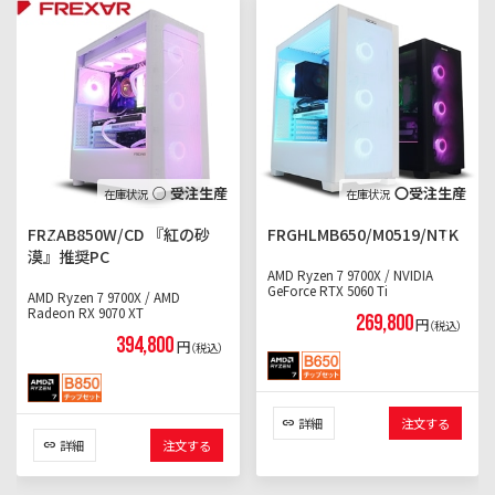
○ 受注生産
〇受注生産
FRZAB850W/CD 『紅の砂
FRGHLMB650/M0519/NTK
漠』推奨PC
AMD Ryzen 7 9700X / NVIDIA
GeForce RTX 5060 Ti
AMD Ryzen 7 9700X / AMD
Radeon RX 9070 XT
269,800
円
（税込）
394,800
円
（税込）
詳細
注文する
詳細
注文する