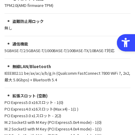
TPM2.0(AMD firmware TPM)
盗難防止用ロック
無し
通信機能
5GBASE-T/2.5GBASE-T/1000BASE-T/100BASE-TX/10BASE-T対応
無線LAN/Bluetooth
IEEE802.11 be/ax/ac/a/b/g/n (Qualcomm FastConnect 7800 WiFi 7, 2x2,
最大 5.8Gbps) + Bluetooth 5.4
拡張スロット (空数)
PCI Express5.0 x16スロット - 1(0)
PCI Express4.0 x16スロット(Max x4) - 1(1 )
PCI Express3.0 x1スロット - 2(2)
M.2 Socket3 with M Key (PCI Express5.0x4 mode) - 1(0)
M.2 Socket3 with M Key (PCI Express4.0x4 mode) - 1(1)