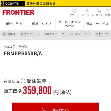
2026/7/8
夏季休業のお知らせ
サポート
マイページ
カート
検索
セール・キャン
用途・目的
形状・タイプ
特集・サービス
ペーン
夏の福箱
週替りセール
FREX∀R
ゲームデスクトップ
月替りセ
MSIコラボモデル
FRMFPB850B/A
○ 受注生産
359,800
販売価格
円
（税込）
ご購入手続きへ