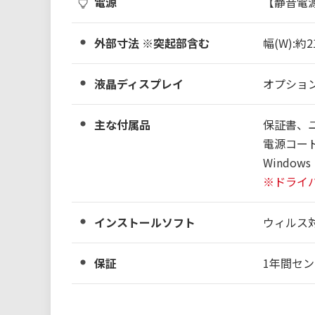
電源
【静音電源】
外部寸法 ※突起部含む
幅(W):約2
液晶ディスプレイ
オプショ
主な付属品
保証書、
電源コー
Windo
※ドライ
インストールソフト
ウィルス
保証
1年間セ