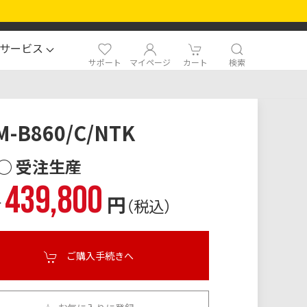
サービス
サポート
マイページ
カート
検索
M-B860/C/NTK
○ 受注生産
439,800
格
円
（税込）
ご購入手続きへ