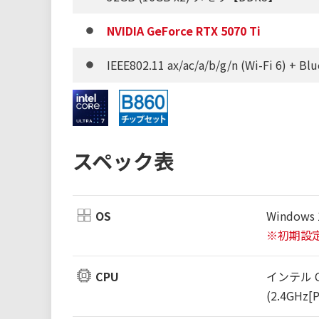
NVIDIA GeForce RTX 5070 Ti
IEEE802.11 ax/ac/a/b/g/n (Wi-Fi 6) + Bl
スペック表
OS
Windows 
※初期設
CPU
インテル Co
(2.4GHz