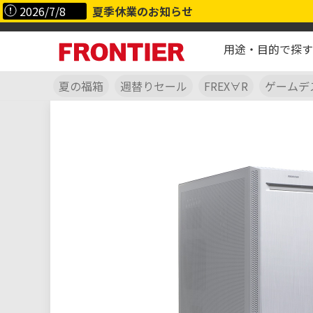
2026/7/8
夏季休業のお知らせ
用途・目的で探す
夏の福箱
週替りセール
FREX∀R
ゲームデ