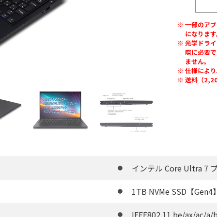
一部のアプ
になります
光学ドライ
際に必要で
ません。
仕様により
送料（2,
インテル Core Ultra 7
1TB NVMe SSD【Gen4
IEEE802.11 be/ax/ac/a/b