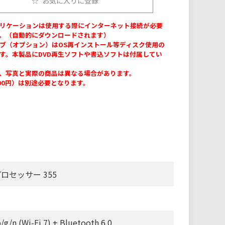
お気に入りに登録
リケーションは使用する際にインターネット接続が必要
。（自動的にダウンロードされます）
ブ（オプション）はOS再インストール等ディスク使用の
す。本製品にDVD再生ソフトや書込ソフトは付属してい
、写真と実際の商品は異なる場合があります。
200円）は別途必要となります。
 プロセッサー 355
】
/g/n (Wi-Fi 7) + Bluetooth 6.0