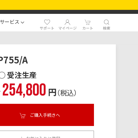
サービス
サポート
マイページ
カート
検索
P755/A
○ 受注生産
254,800
格
円
（税込）
ご購入手続きへ