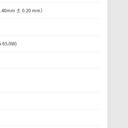
0mm ± 0.20 mm）
 65.0W)