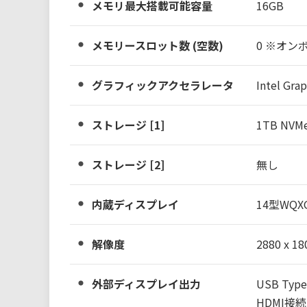
メモリ最大搭載可能容量
16GB
メモリースロット数 (空数)
0 ※オン
グラフィックアクセラレータ
Intel G
ストレージ [1]
1TB NVM
ストレージ [2]
無し
内蔵ディスプレイ
14型WQX
解像度
2880 x 
外部ディスプレイ出力
USB Typ
HDMI接続時