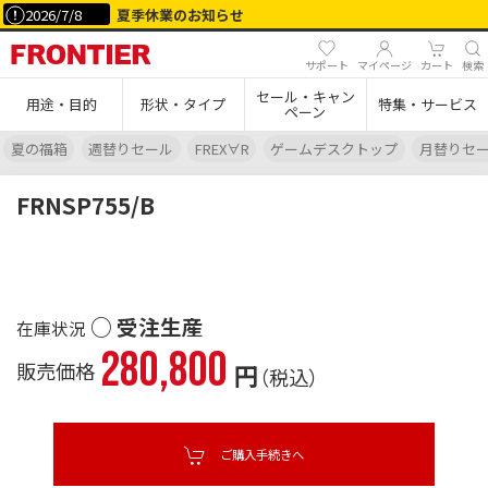
2026/7/8
夏季休業のお知らせ
サポート
マイページ
カート
検索
セール・キャン
用途・目的
形状・タイプ
特集・サービス
ペーン
夏の福箱
週替りセール
FREX∀R
ゲームデスクトップ
月替りセ
FRNSP755/B
○ 受注生産
280,800
販売価格
円
（税込）
ご購入手続きへ