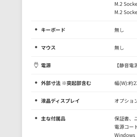
M.2 Socke
M.2 Socke
キーボード
無し
マウス
無し
電源
【静音電源】
外部寸法 ※突起部含む
幅(W):約2
液晶ディスプレイ
オプショ
主な付属品
保証書、
電源コー
Windo