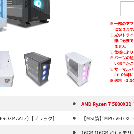
一部のアプ
になります
光学ドライ
際に必要で
ません。
仕様により
パーツの組
い場合がご
サーマルパッ
CPU冷却
送料（3,
AMD Ryzen 7 5800X
ROZR AA13）[ブラック]
【MSI製】MPG VELOX 1
16GB (16GB x1) メモリ