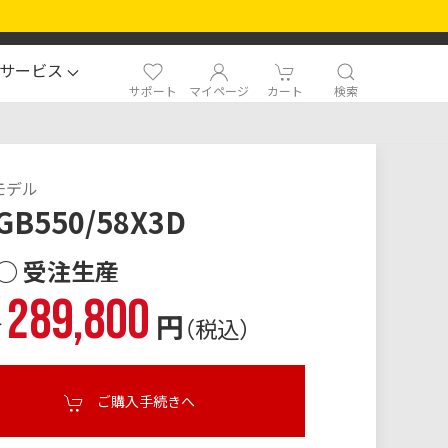
サービス
サポート
マイページ
カート
検索
モデル
GB550/58X3D
○ 受注生産
289,800
格
円
（税込）
ご購入手続きへ