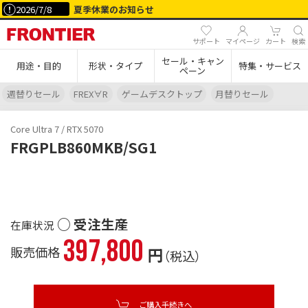
2026/7/8
夏季休業のお知らせ
サポート
マイページ
カート
検索
セール・キャン
用途・目的
形状・タイプ
特集・サービス
ペーン
週替りセール
FREX∀R
ゲームデスクトップ
月替りセール
Core Ultra 7 / RTX 5070
FRGPLB860MKB/SG1
○ 受注生産
397,800
販売価格
円
（税込）
ご購入手続きへ