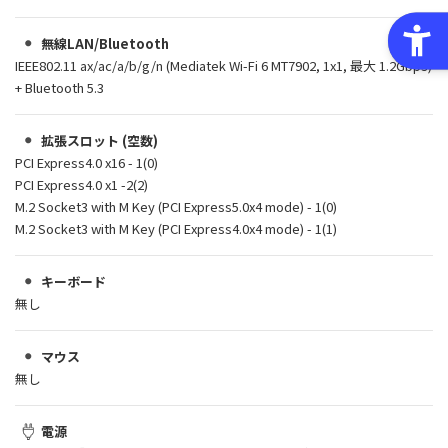
無線LAN/Bluetooth
IEEE802.11 ax/ac/a/b/g/n (Mediatek Wi-Fi 6 MT7902, 1x1, 最大 1.2Gbps)
+ Bluetooth 5.3
拡張スロット (空数)
PCI Express4.0 x16 - 1(0)
PCI Express4.0 x1 -2(2)
M.2 Socket3 with M Key (PCI Express5.0x4 mode) - 1(0)
M.2 Socket3 with M Key (PCI Express4.0x4 mode) - 1(1)
キーボード
無し
マウス
無し
電源