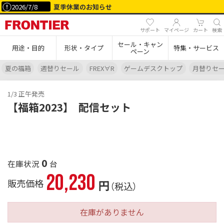
2026/7/8
夏季休業のお知らせ
サポート
マイページ
カート
検索
セール・キャン
用途・目的
形状・タイプ
特集・サービス
ペーン
夏の福箱
週替りセール
FREX∀R
ゲームデスクトップ
月替りセ
1/3 正午発売
【福箱2023】
配信セット
0
20,230
販売価格
円
（税込）
在庫がありません