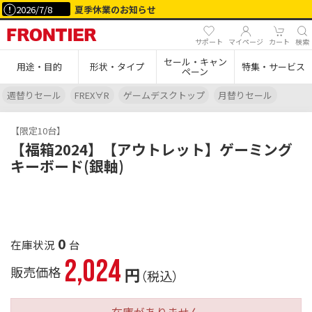
2026/7/8
夏季休業のお知らせ
サポート
マイページ
カート
検索
セール・キャン
用途・目的
形状・タイプ
特集・サービス
ペーン
週替りセール
FREX∀R
ゲームデスクトップ
月替りセール
【限定10台】
【福箱2024】【アウトレット】ゲーミング
キーボード(銀軸)
0
2,024
販売価格
円
（税込）
在庫がありません