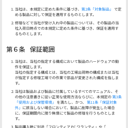
当社は、本規定に定めた条件に基づき、
第2条「対象製品」
で定
める製品に対して保証を適用するものとします。
修理などで当社が受け入れ中の製品については、その製品の当
社入荷日時点での本規定に定めた条件に基づき、保証を適用す
るものとします。
第６条
保証範囲
当社は、当社の指定する構成において製品のハードウェアの動
作を保証します。
当社の指定する構成とは、当社の工場出荷時の構成または当社
が指定する修理工場での作業で部品が変更された構成を指しま
す。
当社は製品および製品に付属しているすべてのマニュアル、そ
の他の注意書きに従い正常な使用方法ならびに、本規定の
第3条
「使用および保管環境」
を満たし、かつ、
第11条「保証対象
外」
に該当しない場合において、製品に故障が発生した場合
に、保証期間内に限り無償にて製品の修理を行うものとしま
す。
製品購入時に別途「フロンティア PC ワランティ」や「