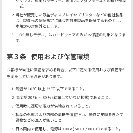
やマウス、専用バッテリー、専用 AC アダプターなどの機能部品
一式。
当社が販売した液晶ディスプレイやプリンターなどの他社製品
は、製造元の保証規定に基づき対象製品を保証するものとし、
本規定の対象外とします。
「OS 無しモデル」はハードウェアのみが本保証の対象となりま
す。
第３条
使用および保管環境
お客様が当社に保証を求める場合、以下に定める使用および保管条件
を満たしている必要があります。
気温が 10 ℃ 以上 35 ℃ 以下であること。
湿度が 20 % ～ 80 % (結露していない状態)であること。
使用時に適切な電力が供給されていること。
製品の外部および内部の清掃を適宜行い、動作に支障をきたす
異物などの混入が無いこと。
日本国内で使用し、電源は 100 V ( 50 Hz / 60 Hz )であること。