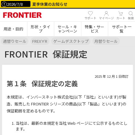
2026/7/8
夏季休業のお知らせ
サポート
マイページ
カート
検索
形状・タイ
セール・キ
特集・サー
サポート一
用途・目的
プ
ャンペーン
ビス
覧
週替りセール
FREX∀R
ゲームデスクトップ
月替りセール
FRONTIER
保証規定
2025 年 12 月 1 日改訂
第１条
保証規定の定義
本規定は、インバースネット株式会社(以下「当社」といいます)が製
造、販売した FRONTIER シリーズの商品(以下「製品」といいます)の
保証範囲を定めるものです。
当社は、最新の本規定を当社 Web ページにて公示するものとし
ます。