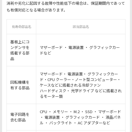
消耗や劣化に起因する故障や性能低下の場合は、保証期間内であって
も有償対応となる場合があります。
有寿命部品名
該当部品名
基板上にコ
ンデンサを
マザーボード ・ 電源装置 ・ グラフィックカー
搭載する部
ドなど
品
マザーボード・ 電源装置・ グラフィックカー
ド・CPU クーラー・ノート型コンピューター・
回転機構を
ケースなどに搭載される冷却ファン
有する部品
ハードディスク・ 光学ドライブ などに搭載され
るモーター類
CPU ・ メモリー ・ M.2 ・ SSD ・ マザーボード
電子回路を
・ 電源装置 ・ グラフィックカード ・ 液晶パネ
含む部品
ル ・ バックライト ・ AC アダプターなど