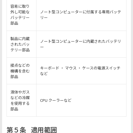
容易に取り
外し可能な
ノート型コンピューターに付属する専用バッテ
バッテリー
リー
部品
製品に内蔵
ノート型コンピューターに内蔵されたバッテリ
されたバッ
ー
テリー部品
接点などの
キーボード ・ マウス ・ ケースの電源スイッチ
機構を含む
など
部品
液体やガス
などの冷媒
CPU クーラーなど
を使用する
部品
第５条
適用範囲