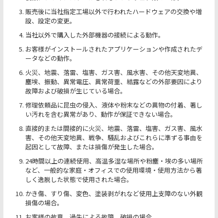
販売後に当社指定工場以外で行われたハードウェアの交換や増
設、設定の変更。
当社以外で購入した外部機器の接続による動作。
お客様がインストールされたアプリケーションや作成されたデ
ータなどの動作。
火災、地震、落雷、塩害、ガス害、風水害、その他天変地異、
塵埃、振動、異常電圧、異常荷重、結露などの外部要因により
故障および破損が生じている場合。
修理依頼品に昆虫の侵入、液体や粉末などの異物の付着、著し
い汚れを含む異常があり、動作が保証できない場合。
直接的または間接的に火災、地震、落雷、塩害、ガス害、風水
害、その他天変地異、戦争、騒乱およびこれらに準ずる事由を
起因として故障、または損傷が発生した場合。
24時間以上の連続使用、高温多湿な場所や粉塵・埃の多い場所
など、一般的な家庭・オフィスでの使用環境・使用方法から著
しく逸脱した状態で使用された場合。
かき傷、すり傷、変色、塗装剥がれなど使用上支障のない外観
損傷の場合。
お客様の故意、過失による故障、破損の場合。